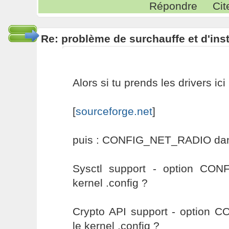
Répondre
Cit
Re: problème de surchauffe et d'inst
Alors si tu prends les drivers ici 
[
sourceforge.net
]
puis : CONFIG_NET_RADIO dans 
Sysctl support - option CO
kernel .config ?
Crypto API support - option
le kernel .config ?