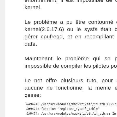
kernel.
Le problème a pu être contourné e
kernel(2.6.17.6) ou le sysfs était
gérer cpufreqd, et en recompilant 
date.
Maintenant le problème qui se p
impossible de compiler les pilotes po
Le net offre plusieurs tuto, pour
aucune ne fonctionne, la même e
cesse:
 &#9474; /usr/src/modules/madwifi/ath/if_ath.c:9573
 &#9474; function 'register_sysctl_table'          
 &#9474; /usr/src/modules/madwifi/ath/if_ath.c: In 