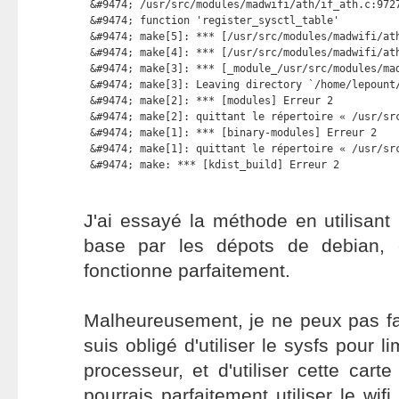
 &#9474; /usr/src/modules/madwifi/ath/if_ath.c:9727
 &#9474; function 'register_sysctl_table'          
 &#9474; make[5]: *** [/usr/src/modules/madwifi/ath
 &#9474; make[4]: *** [/usr/src/modules/madwifi/ath
 &#9474; make[3]: *** [_module_/usr/src/modules/mad
 &#9474; make[3]: Leaving directory `/home/lepount/
 &#9474; make[2]: *** [modules] Erreur 2           
 &#9474; make[2]: quittant le répertoire « /usr/src
 &#9474; make[1]: *** [binary-modules] Erreur 2    
 &#9474; make[1]: quittant le répertoire « /usr/src
 &#9474; make: *** [kdist_build] Erreur 2
J'ai essayé la méthode en utilisant
base par les dépots de debian, e
fonctionne parfaitement.
Malheureusement, je ne peux pas fa
suis obligé d'utiliser le sysfs pour l
processeur, et d'utiliser cette carte 
pourrais parfaitement utiliser le wifi