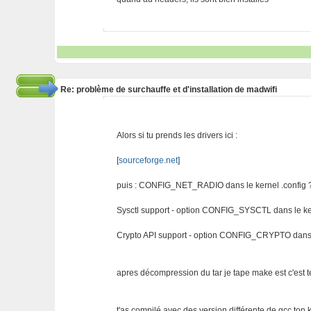
Re: problème de surchauffe et d'installation de madwifi
Alors si tu prends les drivers ici :
[
sourceforge.net
]
puis : CONFIG_NET_RADIO dans le kernel .config 
Sysctl support - option CONFIG_SYSCTL dans le ker
Crypto API support - option CONFIG_CRYPTO dans l
apres décompression du tar je tape make est c'est t
t'as compilé avec des version différente de gcc ton