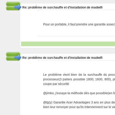
Re: problème de surchauffe et d'installation de madwifi
Pour un portable, il faut prendre une garantie asse
Re: problème de surchauffe et d'installation de madwifi
Le problème vient bien de la surchauffe du proce
processeur(3 paliers possible 1800, 1600, 800), pl
coupe par sécurité
@jimbo, j'essaye ta méthode dès que possible(en fait
@tg(y) Garantie Acer Advantages 3 ans en plus des 
bien leur renvoyer pour qu'ils interviennent sur le v