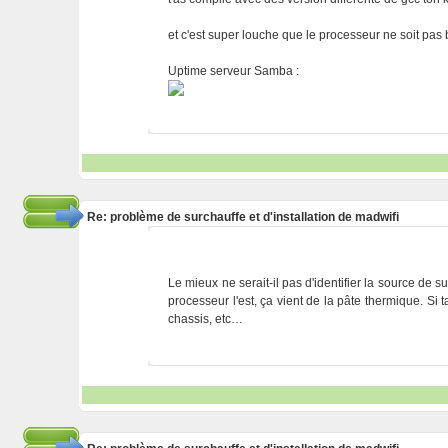
et c'est super louche que le processeur ne soit pas bi
Uptime serveur Samba :
Re: problème de surchauffe et d'installation de madwifi
Le mieux ne serait-il pas d'identifier la source de s
processeur l'est, ça vient de la pâte thermique. S
chassis, etc…