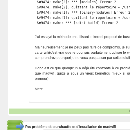
 &#9474; make[2]: *** [modules] Erreur 2       
 &#9474; make[2]: quittant le répertoire « /usr
 &#9474; make[1]: *** [binary-modules] Erreur 2
 &#9474; make[1]: quittant le répertoire « /usr
 &#9474; make: *** [kdist_build] Erreur 2
J'ai essayé la méthode en utilisant le kernel proposé de base
Malheureusement, je ne peux pas faire de compromis, je suis ob
carte wifi(c'est vrai que je pourrais parfaitement utiliser 
comprendrez pourquoi je ne veux pas passer par cette solutio
Donc est ce que quelqu'un a déjà été confronté à ce problème
que madwifi, quitte à sous un vieux kernel(ou mieux si qu
preneur).
Merci.
Re: problème de surchauffe et d'installation de madwifi