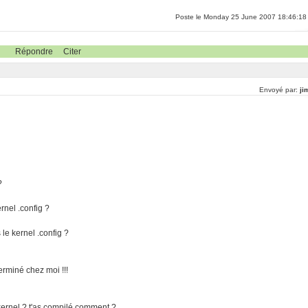
Poste le Monday 25 June 2007 18:46:18
Répondre
Citer
Envoyé par:
ji
?
nel .config ?
e kernel .config ?
erminé chez moi !!!
 kernel ? t'as compilé comment ?