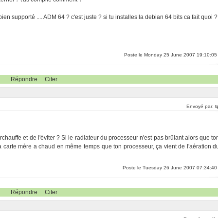
en supporté .... ADM 64 ? c'est juste ? si tu installes la debian 64 bits ca fait quoi ?
Poste le Monday 25 June 2007 19:10:05
Répondre
Citer
Envoyé par:
t
urchauffe et de l'éviter ? Si le radiateur du processeur n'est pas brûlant alors que to
i ta carte mère a chaud en même temps que ton processeur, ça vient de l'aération d
Poste le Tuesday 26 June 2007 07:34:40
Répondre
Citer