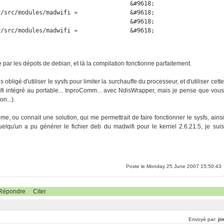
                                     &#9618;

/src/modules/madwifi »               &#9618;

                                     &#9618;

/src/modules/madwifi »               &#9618;

 par les dépots de debian, et là la compilation fonctionne parfaitement.
ligé d'utiliser le sysfs pour limiter la surchauffe du processeur, et d'utiliser cette
le wifi intégré au portable... InproComm... avec NdisWrapper, mais je pense que vous
n...).
, ou connait une solution, qui me permettrait de faire fonctionner le sysfs, ainsi
elqu'un a pu générer le fichier deb du madwifi pour le kernel 2.6.21.5, je suis
Poste le Monday 25 June 2007 15:50:43
Répondre
Citer
Envoyé par:
ji