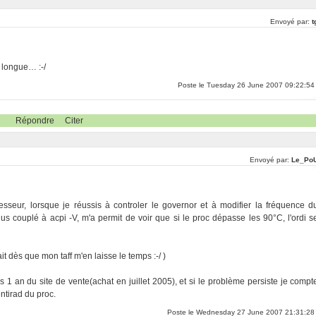
Envoyé par:
t
z longue… :-/
Poste le Tuesday 26 June 2007 09:22:54
Répondre
Citer
Envoyé par:
Le_Po
sseur, lorsque je réussis à controler le governor et à modifier la fréquence d
us couplé à acpi -V, m'a permit de voir que si le proc dépasse les 90°C, l'ordi s
 dès que mon taff m'en laisse le temps :-/ )
1 an du site de vente(achat en juillet 2005), et si le problème persiste je compt
entirad du proc.
Poste le Wednesday 27 June 2007 21:31:28