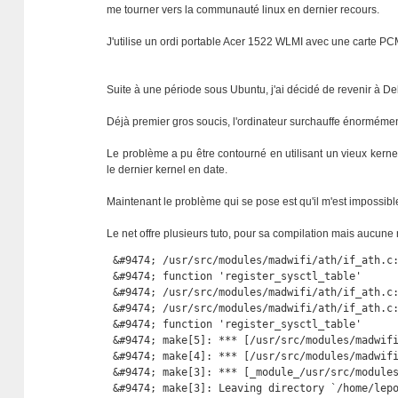
me tourner vers la communauté linux en dernier recours.
J'utilise un ordi portable Acer 1522 WLMI avec une carte 
Suite à une période sous Ubuntu, j'ai décidé de revenir à D
Déjà premier gros soucis, l'ordinateur surchauffe énormémen
Le problème a pu être contourné en utilisant un vieux kernel
le dernier kernel en date.
Maintenant le problème qui se pose est qu'il m'est impossibl
Le net offre plusieurs tuto, pour sa compilation mais aucun
 &#9474; /usr/src/modules/madwifi/ath/if_ath.c:
 &#9474; function 'register_sysctl_table'      
 &#9474; /usr/src/modules/madwifi/ath/if_ath.c:
 &#9474; /usr/src/modules/madwifi/ath/if_ath.c:
 &#9474; function 'register_sysctl_table'      
 &#9474; make[5]: *** [/usr/src/modules/madwifi
 &#9474; make[4]: *** [/usr/src/modules/madwifi
 &#9474; make[3]: *** [_module_/usr/src/modules
 &#9474; make[3]: Leaving directory `/home/lepo