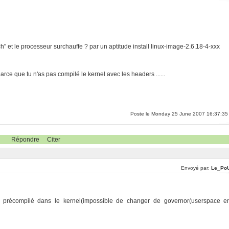
arch" et le processeur surchauffe ? par un aptitude install linux-image-2.6.18-4-xxx
arce que tu n'as pas compilé le kernel avec les headers ......
Poste le Monday 25 June 2007 16:37:35
Répondre
Citer
Envoyé par:
Le_Po
t pas précompilé dans le kernel(impossible de changer de governor(userspace e