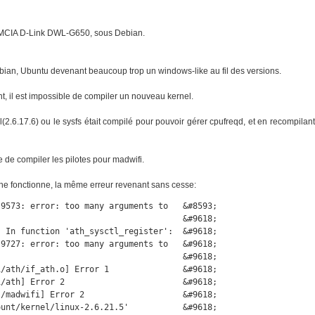
PCMCIA D-Link DWL-G650, sous Debian.
ebian, Ubuntu devenant beaucoup trop un windows-like au fil des versions.
t, il est impossible de compiler un nouveau kernel.
(2.6.17.6) ou le sysfs était compilé pour pouvoir gérer cpufreqd, et en recompilant
e de compiler les pilotes pour madwifi.
e ne fonctionne, la même erreur revenant sans cesse:
9573: error: too many arguments to   &#8593;

                                     &#9618;

 In function 'ath_sysctl_register':  &#9618;

9727: error: too many arguments to   &#9618;

                                     &#9618;

/ath/if_ath.o] Error 1               &#9618;

/ath] Error 2                        &#9618;

/madwifi] Error 2                    &#9618;

unt/kernel/linux-2.6.21.5'           &#9618;
