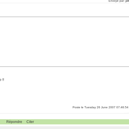
Envoyé par:
ji
 !!
Poste le Tuesday 26 June 2007 07:46:54
Répondre
Citer