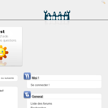
Moi !
e
ou
suivante
Se connecter !
UnT
General
Liste des forums