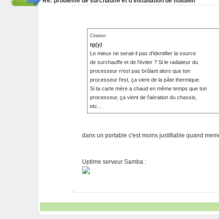
Re: problème de surchauffe et d'installation de madwifi
Citation
tg(y)
Le mieux ne serait-il pas d'identifier la source
de surchauffe et de l'éviter ? Si le radiateur du
processeur n'est pas brûlant alors que ton
processeur l'est, ça vient de la pâte thermique.
Si ta carte mère a chaud en même temps que ton
processeur, ça vient de l'aération du chassis,
etc…
dans un portable c'est moins justifiable quand meme
Uptime serveur Samba :