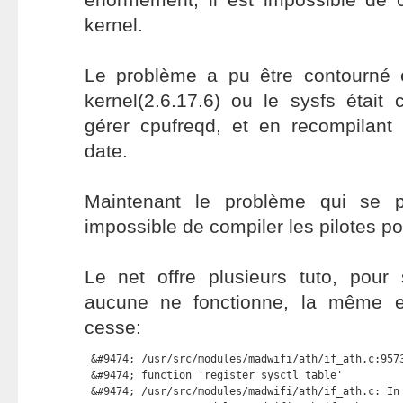
kernel.
Le problème a pu être contourné e
kernel(2.6.17.6) ou le sysfs était
gérer cpufreqd, et en recompilant 
date.
Maintenant le problème qui se p
impossible de compiler les pilotes po
Le net offre plusieurs tuto, pour
aucune ne fonctionne, la même e
cesse:
 &#9474; /usr/src/modules/madwifi/ath/if_ath.c:9573
 &#9474; function 'register_sysctl_table'          
 &#9474; /usr/src/modules/madwifi/ath/if_ath.c: In 