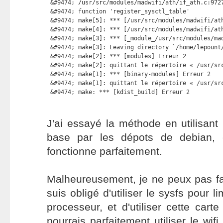
 &#9474; /usr/src/modules/madwifi/ath/if_ath.c:9727
 &#9474; function 'register_sysctl_table'          
 &#9474; make[5]: *** [/usr/src/modules/madwifi/ath
 &#9474; make[4]: *** [/usr/src/modules/madwifi/ath
 &#9474; make[3]: *** [_module_/usr/src/modules/mad
 &#9474; make[3]: Leaving directory `/home/lepount/
 &#9474; make[2]: *** [modules] Erreur 2           
 &#9474; make[2]: quittant le répertoire « /usr/src
 &#9474; make[1]: *** [binary-modules] Erreur 2    
 &#9474; make[1]: quittant le répertoire « /usr/src
 &#9474; make: *** [kdist_build] Erreur 2
J'ai essayé la méthode en utilisant
base par les dépots de debian, e
fonctionne parfaitement.
Malheureusement, je ne peux pas fa
suis obligé d'utiliser le sysfs pour l
processeur, et d'utiliser cette carte 
pourrais parfaitement utiliser le wifi