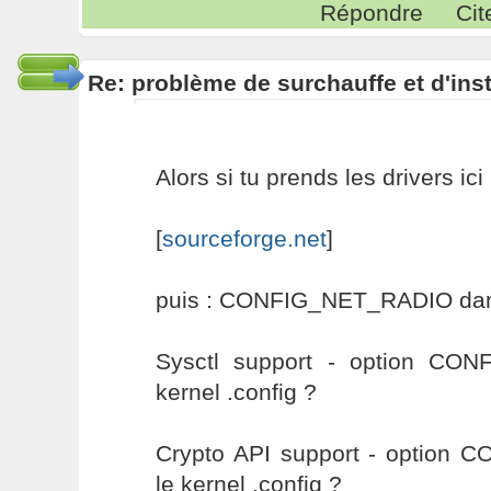
Répondre
Cit
Re: problème de surchauffe et d'inst
Alors si tu prends les drivers ici 
[
sourceforge.net
]
puis : CONFIG_NET_RADIO dans 
Sysctl support - option CO
kernel .config ?
Crypto API support - option
le kernel .config ?