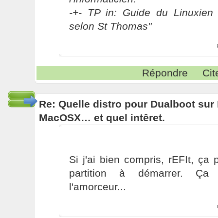
-+- TP in: Guide du Linuxien 
selon St Thomas"
Répondre
Cit
Re: Quelle distro pour Dualboot su
MacOSX… et quel intêret.
Si j'ai bien compris, rEFIt, ça
partition à démarrer. Ç
l'amorceur...