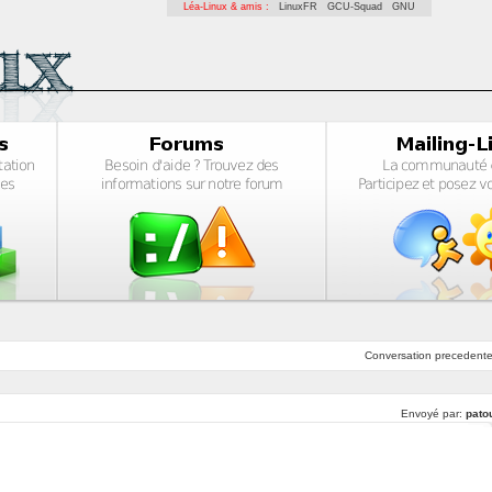
Léa-Linux & amis :
LinuxFR
GCU-Squad
GNU
Conversation
precedent
Envoyé par:
pato