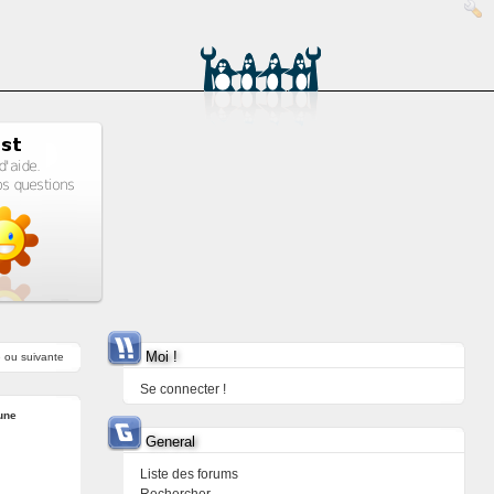
Moi !
e
ou
suivante
Se connecter !
une
General
Liste des forums