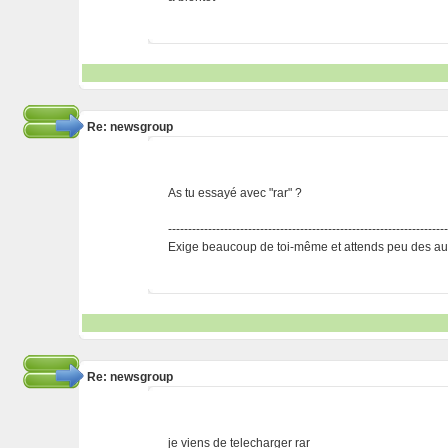
Re: newsgroup
As tu essayé avec "rar" ?
---------------------------------------------------------------------
Exige beaucoup de toi-même et attends peu des aut
Re: newsgroup
je viens de telecharger rar