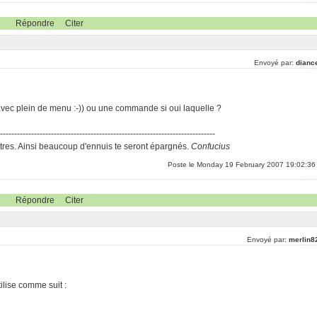
Répondre
Citer
Envoyé par:
dianc
vec plein de menu :-)) ou une commande si oui laquelle ?
-----------------------------------------------------------------------------
res. Ainsi beaucoup d'ennuis te seront épargnés.
Confucius
Poste le Monday 19 February 2007 19:02:36
Répondre
Citer
Envoyé par:
merlin8
tilise comme suit :