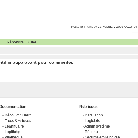
Poste le Thursday 22 February 2007 00:16:04
Répondre
Citer
ntifier auparavant pour commenter.
Documentation
Rubriques
Découvrir Linux
Installation
Trucs & Astuces
Logiciels
Léannuaire
Admin système
Logithèque
Réseau
Pilothèque
Sécurité et vie privée