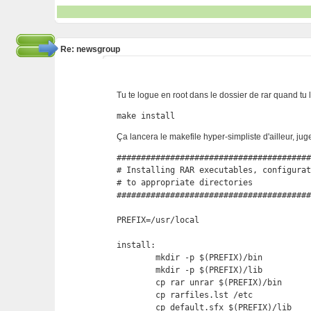
Re: newsgroup
Tu te logue en root dans le dossier de rar quand tu 
make install
Ça lancera le makefile hyper-simpliste d'ailleur, juge
########################################
# Installing RAR executables, configurat
# to appropriate directories            
########################################
PREFIX=/usr/local

install:

	mkdir -p $(PREFIX)/bin

	mkdir -p $(PREFIX)/lib

	cp rar unrar $(PREFIX)/bin

	cp rarfiles.lst /etc

	cp default.sfx $(PREFIX)/lib