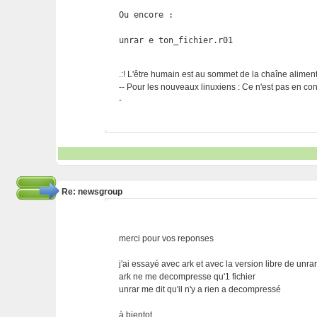
Ou encore :

unrar e ton_fichier.r01
.:! L'être humain est au sommet de la chaîne alimentai
-- Pour les nouveaux linuxiens : Ce n'est pas en cont
-
Re: newsgroup
merci pour vos reponses
j'ai essayé avec ark et avec la version libre de unra
ark ne me decompresse qu'1 fichier
unrar me dit qu'il n'y a rien a decompressé
à bientot