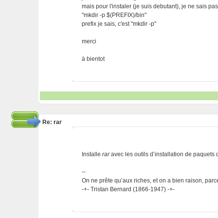
mais pour l'instaler (je suis debutant), je ne sais pa
"mkdir -p $(PREFIX)/bin"
prefix je sais, c'est "mkdir -p"
merci
à bientot
Re: rar
Installe
rar
avec les outils d’installation de paquets d
--
On ne prête qu’aux riches, et on a bien raison, parc
-+- Tristan Bernard (1866-1947) -+-