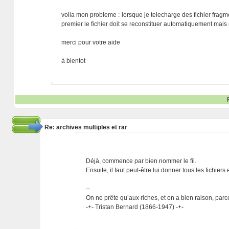
voila mon probleme : lorsque je telecharge des fichier fragm
premier le fichier doit se reconstituer automatiquement mais 
merci pour votre aide
à bientot
Re: archives multiples et rar
Déjà, commence par bien nommer le fil.
Ensuite, il faut peut-être lui donner tous les fichier
--
On ne prête qu’aux riches, et on a bien raison, parc
-+- Tristan Bernard (1866-1947) -+-