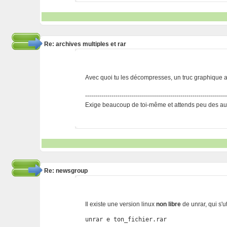
Re: archives multiples et rar
Avec quoi tu les décompresses, un truc graphique a
---------------------------------------------------------------------
Exige beaucoup de toi-même et attends peu des aut
Re: newsgroup
Il existe une version linux
non libre
de unrar, qui s'u
unrar e ton_fichier.rar
