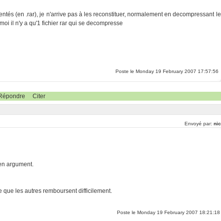
entés (en .rar), je n'arrive pas à les reconstituer, normalement en decompressant le
moi il n'y a qu'1 fichier rar qui se decompresse
Poste le Monday 19 February 2007 17:57:56
Répondre
Citer
Envoyé par:
nic
s en argument.
e que les autres remboursent difficilement.
Poste le Monday 19 February 2007 18:21:18