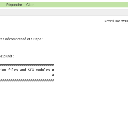
Répondre
Citer
Envoyé par:
twoc
l'as décompressé et tu tape :
z plutôt :
###########################

ion files and SFX modules #

                          #

###########################
