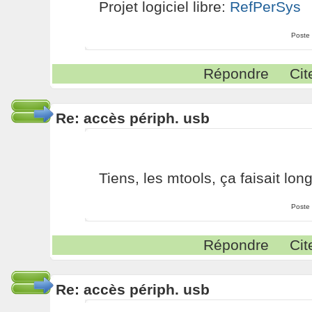
Projet logiciel libre:
RefPerSys
Poste
Répondre
Cit
Re: accès périph. usb
Tiens, les mtools, ça faisait long
Poste
Répondre
Cit
Re: accès périph. usb