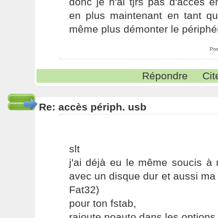
donc je n'ai tjrs pas d'accès en
en plus maintenant en tant qu'
même plus démonter le périphér
Pos
Répondre
Cit
Re: accès périph. usb
slt
j'ai déjà eu le même soucis à
avec un disque dur et aussi ma
Fat32)
pour ton fstab,
rajoute noauto dans les options