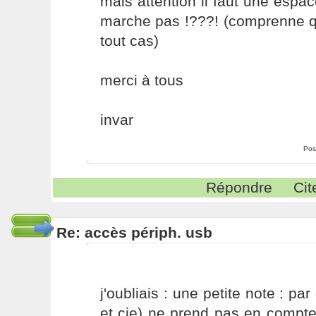
mais attention il faut une espa
marche pas !???! (comprenne q
tout cas)
merci à tous
invar
Pos
Répondre
Cit
Re: accès périph. usb
j'oubliais : une petite note : par
et cie) ne prend pas en compte