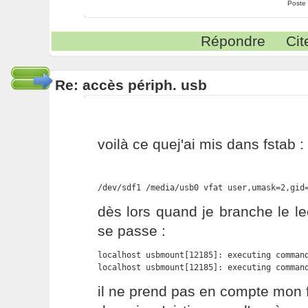
Poste
Répondre
Cit
Re: accès périph. usb
voilà ce quej'ai mis dans fstab :
/dev/sdf1 /media/usb0 vfat user,umask=2,gid
dès lors quand je branche le le
se passe :
localhost usbmount[12185]: executing command
localhost usbmount[12185]: executing comman
il ne prend pas en compte mon 