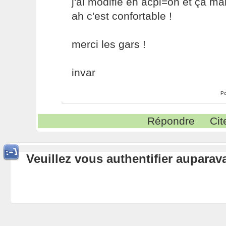
j'ai modifié en acpi=on et ça ma
ah c'est confortable !
merci les gars !
invar
Po
Répondre
Cit
Veuillez vous authentifier aupara