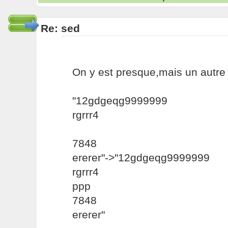
Re: sed
On y est presque,mais un autre
"12gdgeqg9999999
rgrrr4
7848
ererer"->"12gdgeqg9999999
rgrrr4
ppp
7848
ererer"