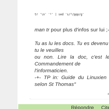
tr '\n' '²' | sed 's/²/ppp/g'
man tr
pour plus d'infos sur lui ;-
Tu as lu les docs. Tu es devenu
tu le veuilles
ou non. Lire la doc, c'est 
Commandement de
l'informaticien.
-+- TP in: Guide du Linuxien 
selon St Thomas"
Répondre
Cit