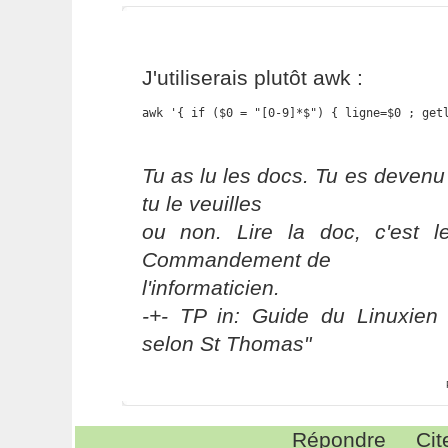
J'utiliserais plutôt awk :
awk '{ if ($0 = "[0-9]*$") { ligne=$0 ; get
Tu as lu les docs. Tu es devenu
tu le veuilles
ou non. Lire la doc, c'est 
Commandement de
l'informaticien.
-+- TP in: Guide du Linuxien 
selon St Thomas"
Répondre
Cit