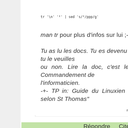
tr '\n' '²' | sed 's/²/ppp/g'
man tr
pour plus d'infos sur lui ;-
Tu as lu les docs. Tu es devenu
tu le veuilles
ou non. Lire la doc, c'est 
Commandement de
l'informaticien.
-+- TP in: Guide du Linuxien 
selon St Thomas"
Répondre
Cit