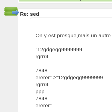
Re: sed
On y est presque,mais un autre
"12gdgeqg9999999
rgrrr4
7848
ererer"->"12gdgeqg9999999
rgrrr4
ppp
7848
ererer"