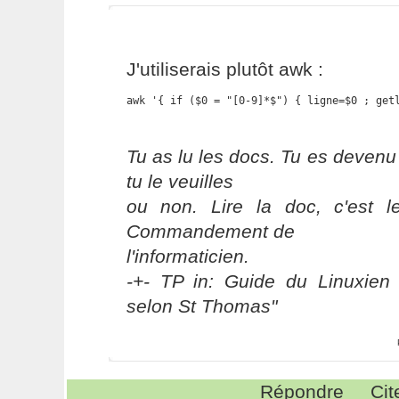
J'utiliserais plutôt awk :
awk '{ if ($0 = "[0-9]*$") { ligne=$0 ; get
Tu as lu les docs. Tu es devenu
tu le veuilles
ou non. Lire la doc, c'est 
Commandement de
l'informaticien.
-+- TP in: Guide du Linuxien 
selon St Thomas"
Répondre
Cit