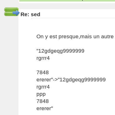
Re: sed
On y est presque,mais un autre
"12gdgeqg9999999
rgrrr4
7848
ererer"->"12gdgeqg9999999
rgrrr4
ppp
7848
ererer"