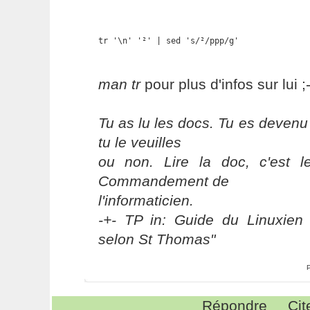
tr '\n' '²' | sed 's/²/ppp/g'
man tr
pour plus d'infos sur lui ;-
Tu as lu les docs. Tu es devenu
tu le veuilles
ou non. Lire la doc, c'est 
Commandement de
l'informaticien.
-+- TP in: Guide du Linuxien 
selon St Thomas"
Répondre
Cit