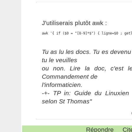
J'utiliserais plutôt awk :
awk '{ if ($0 = "[0-9]*$") { ligne=$0 ; get
Tu as lu les docs. Tu es devenu
tu le veuilles
ou non. Lire la doc, c'est 
Commandement de
l'informaticien.
-+- TP in: Guide du Linuxien 
selon St Thomas"
Répondre
Cit