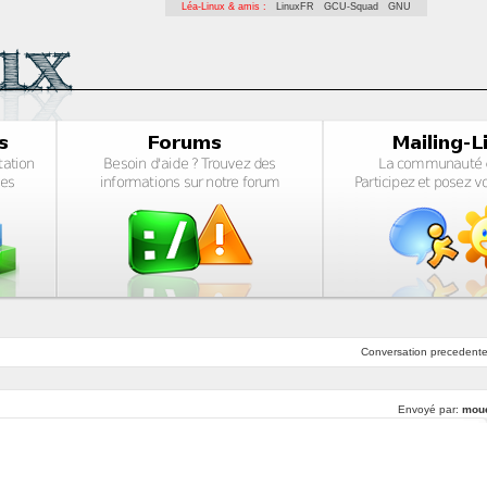
Léa-Linux & amis :
LinuxFR
GCU-Squad
GNU
Conversation
precedent
Envoyé par:
mou