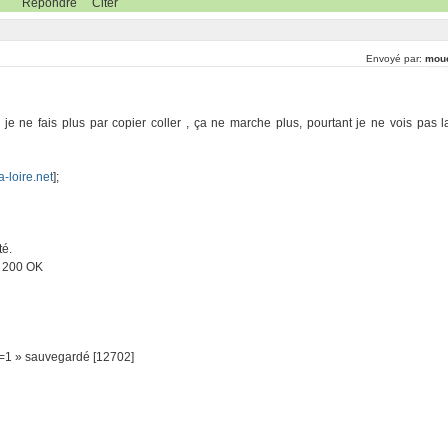
Répondre
Citer
Envoyé par:
mou
je ne fais plus par copier coller , ça ne marche plus, pourtant je ne vois pas l
-loire.net
];
té.
. 200 OK
p=1 » sauvegardé [12702]