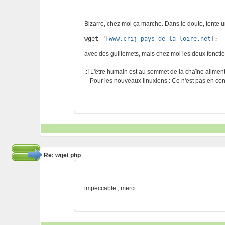
Bizarre, chez moi ça marche. Dans le doute, tente 
wget "[
www.crij-pays-de-la-loire.net
];
avec des guillemets, mais chez moi les deux fonctio
.:! L'être humain est au sommet de la chaîne alimentai
-- Pour les nouveaux linuxiens : Ce n'est pas en cont
-
Re: wget php
impeccable , merci