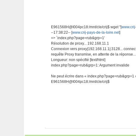
E961568H@I004pc18:/mnt/cle/crij$ wget "[
www.crij
--17:38:22-- [
www.crij-pays-de-la-loire.net
]
=> `index.php?page=rub&grp=1'
Résolution de proxy... 192.168.11.1
Connexion vers proxy|192.168.11.1|:3128... connec
requête Proxy transmise, en attente de la réponse..
Longueur: non spécifié [text/html]
index.php?page=rub&grp=1: Argument invalide
Ne peut écrire dans « index.php?page=rub&grp=1 »
E961568H@I004pc18:/mnt/cle/crij$