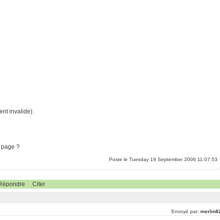
nt invalide).
e page ?
Poste le Tuesday 19 September 2006 11:07:53
Répondre
Citer
Envoyé par:
merlin8