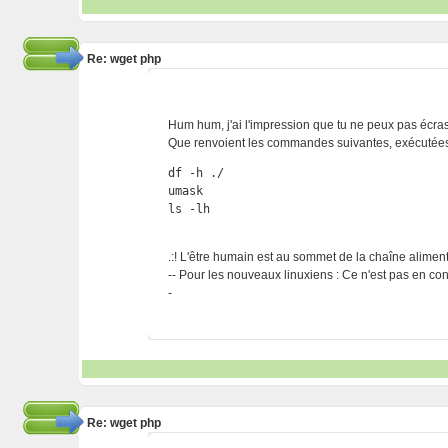
Re: wget php
Hum hum, j'ai l'impression que tu ne peux pas écrase
Que renvoient les commandes suivantes, exécutées da
df -h ./

umask

ls -lh
.:! L'être humain est au sommet de la chaîne alimentai
-- Pour les nouveaux linuxiens : Ce n'est pas en cont
-
Re: wget php