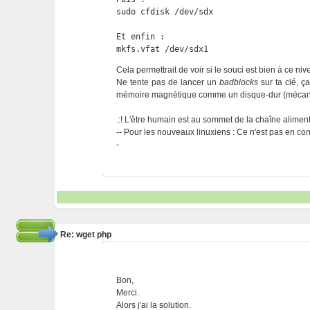
sudo cfdisk /dev/sdx

Et enfin :

mkfs.vfat /dev/sdx1
Cela permettrait de voir si le souci est bien à ce niv
Ne tente pas de lancer un
badblocks
sur ta clé, ç
mémoire magnétique comme un disque-dur (mécan
.:! L'être humain est au sommet de la chaîne alimentai
-- Pour les nouveaux linuxiens : Ce n'est pas en cont
-
Re: wget php
Bon,
Merci.
Alors j'ai la solution.