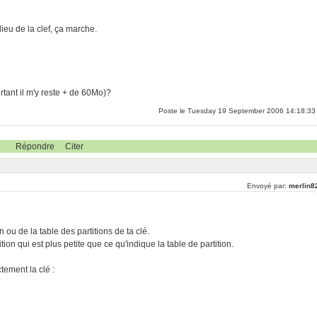
ieu de la clef, ça marche.
rtant il m'y reste + de 60Mo)?
Poste le Tuesday 19 September 2006 14:18:33
Répondre
Citer
Envoyé par:
merlin8
 ou de la table des partitions de ta clé.
tition qui est plus petite que ce qu'indique la table de partition.
tement la clé :