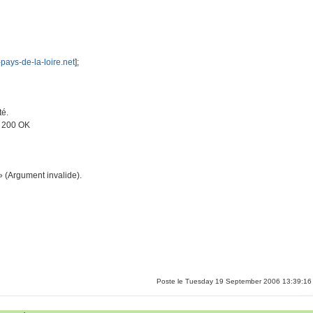
-pays-de-la-loire.net
];
té.
. 200 OK
 (Argument invalide).
Poste le Tuesday 19 September 2006 13:39:16