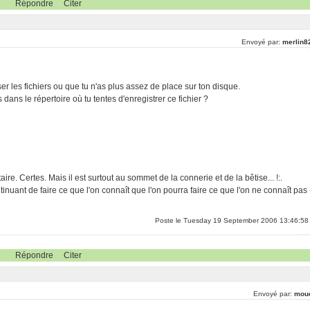
Répondre
Citer
Envoyé par:
merlin8
r les fichiers ou que tu n'as plus assez de place sur ton disque.
ns le répertoire où tu tentes d'enregistrer ce fichier ?
re. Certes. Mais il est surtout au sommet de la connerie et de la bêtise... !:.
inuant de faire ce que l'on connaît que l'on pourra faire ce que l'on ne connaît pas 
Poste le Tuesday 19 September 2006 13:46:58
Répondre
Citer
Envoyé par:
mou