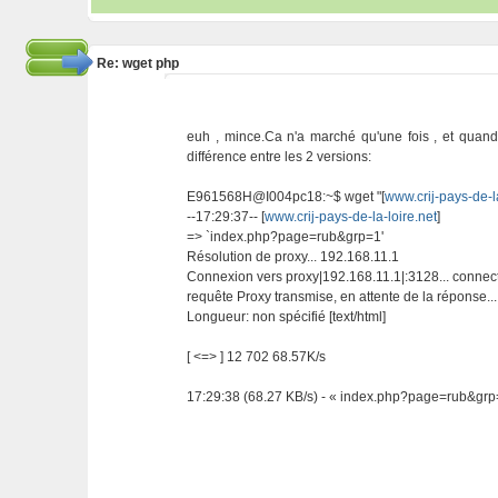
Re: wget php
euh , mince.Ca n'a marché qu'une fois , et quand 
différence entre les 2 versions:
E961568H@I004pc18:~$ wget "[
www.crij-pays-de-la
--17:29:37-- [
www.crij-pays-de-la-loire.net
]
=> `index.php?page=rub&grp=1'
Résolution de proxy... 192.168.11.1
Connexion vers proxy|192.168.11.1|:3128... connec
requête Proxy transmise, en attente de la réponse..
Longueur: non spécifié [text/html]
[ <=> ] 12 702 68.57K/s
17:29:38 (68.27 KB/s) - « index.php?page=rub&gr