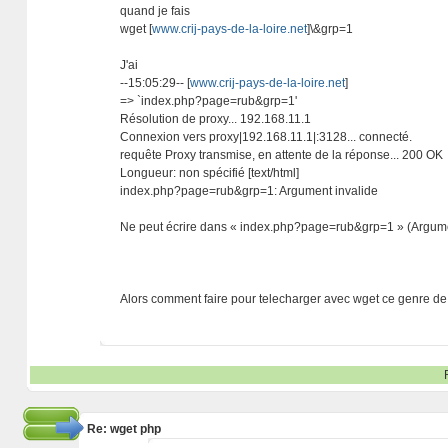
quand je fais
wget [
www.crij-pays-de-la-loire.net
]\&grp=1
J'ai
--15:05:29-- [
www.crij-pays-de-la-loire.net
]
=> `index.php?page=rub&grp=1'
Résolution de proxy... 192.168.11.1
Connexion vers proxy|192.168.11.1|:3128... connecté.
requête Proxy transmise, en attente de la réponse... 200 OK
Longueur: non spécifié [text/html]
index.php?page=rub&grp=1: Argument invalide
Ne peut écrire dans « index.php?page=rub&grp=1 » (Argume
Alors comment faire pour telecharger avec wget ce genre d
Re: wget php