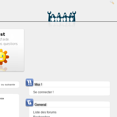
Moi !
e
ou
suivante
Se connecter !
eza
General
Liste des forums