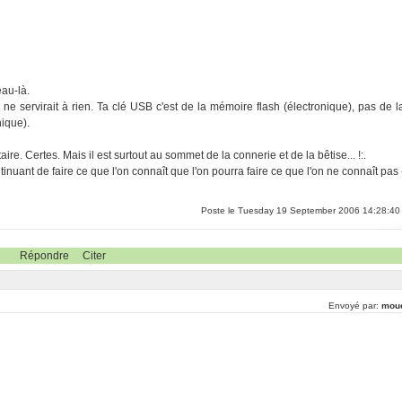
eau-là.
a ne servirait à rien. Ta clé USB c'est de la mémoire flash (électronique), pas de l
ique).
re. Certes. Mais il est surtout au sommet de la connerie et de la bêtise... !:.
inuant de faire ce que l'on connaît que l'on pourra faire ce que l'on ne connaît pas 
Poste le Tuesday 19 September 2006 14:28:40
Répondre
Citer
Envoyé par:
mou