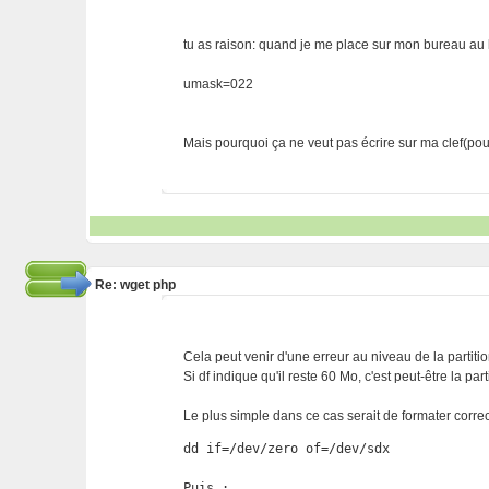
tu as raison: quand je me place sur mon bureau au l
umask=022
Mais pourquoi ça ne veut pas écrire sur ma clef(pou
Re: wget php
Cela peut venir d'une erreur au niveau de la partition
Si df indique qu'il reste 60 Mo, c'est peut-être la par
Le plus simple dans ce cas serait de formater correc
dd if=/dev/zero of=/dev/sdx

Puis :
