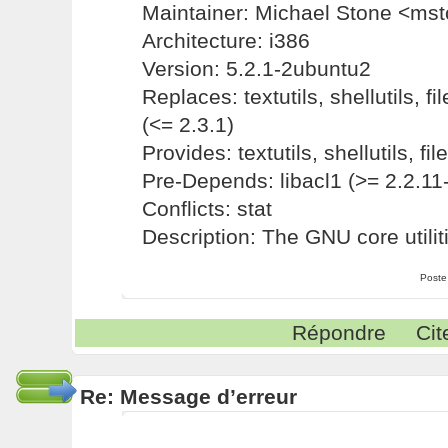
Maintainer: Michael Stone <ms
Architecture: i386
Version: 5.2.1-2ubuntu2
Replaces: textutils, shellutils, fil
(<= 2.3.1)
Provides: textutils, shellutils, file
Pre-Depends: libacl1 (>= 2.2.11-1
Conflicts: stat
Description: The GNU core utilit
Poste
Répondre
Cit
Re: Message d’erreur