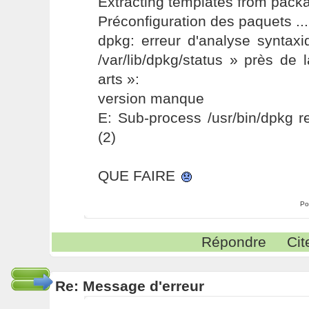
Extracting templates from pac
Préconfiguration des paquets ...
dpkg: erreur d'analyse syntaxi
/var/lib/dpkg/status » près de
arts »:
version manque
E: Sub-process /usr/bin/dpkg r
(2)
QUE FAIRE
Po
Répondre
Cit
Re: Message d'erreur