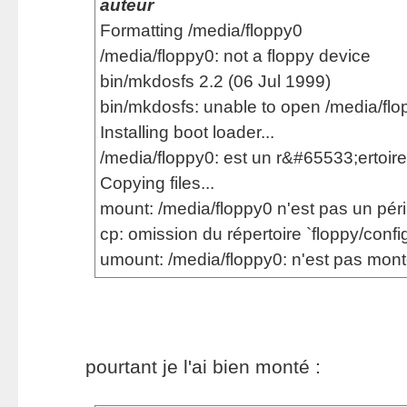
auteur
Formatting /media/floppy0
/media/floppy0: not a floppy device
bin/mkdosfs 2.2 (06 Jul 1999)
bin/mkdosfs: unable to open /media/fl
Installing boot loader...
/media/floppy0: est un r&#65533;ertoire
Copying files...
mount: /media/floppy0 n'est pas un pér
cp: omission du répertoire `floppy/config
umount: /media/floppy0: n'est pas mon
pourtant je l'ai bien monté :