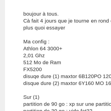
boujour à tous.
Cà fait 4 jours que je tourne en rond 
plus quoi essayer
Ma config :
Athlon 64 3000+
2,01 Ghz
512 Mo de Ram
FX5200
disuqe dure (1) maxtor 6B120PO 12
disque dure (2) maxtor 6Y160 MO 1
Sur (1)
partition de 90 go : xp sur une partitio
partition de 30 go : vide fat32