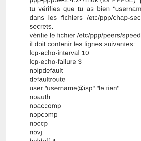
tu vérifies que tu as bien "userna
dans les fichiers /etc/ppp/chap-sec
secrets.
vérifie le fichier /etc/ppp/peers/spee
il doit contenir les lignes suivantes:
lcp-echo-interval 10
lcp-echo-failure 3
noipdefault
defaultroute
user "username@isp" "le tien"
noauth
noaccomp
nopcomp
noccp
novj
holdoff 4