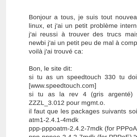
Bonjour a tous, je suis tout nouv
linux, et j'ai un petit problème inter
j'ai reussi à trouver des trucs m
newbi j'ai un petit peu de mal à comp
voilà j'ai trouvé ca:
Bon, le site dit:
si tu as un speedtouch 330 tu dois
[www.speedtouch.com]
si tu as la rev 4 (gris argenté) t
ZZZL_3.012 pour mgmt.o.
il faut que les packages suivants soie
atm1-2.4.1-4mdk
ppp-pppoatm-2.4.2-7mdk (for PPPoA
ppp-pppoe-2.4.2-7mdk (for PPPoE) "p