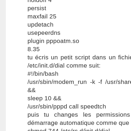
persist
maxfail 25
updetach
usepeerdns
plugin pppoatm.so
8.35
tu écris un petit script dans un fic
/etc/init.d/dial comme suit:
#!/bin/bash
/usr/sbin/modem_run -k -f /usr/sha
&&
sleep 10 &&
/usr/sbin/pppd call speedtch
puis tu changes les permission
démarrage automatique comme que v
chmod 744 /etc/rc.d/init.d/dial