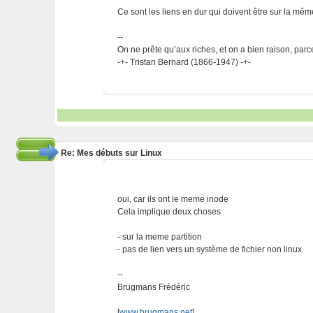
Ce sont les liens en dur qui doivent être sur la même
--
On ne prête qu’aux riches, et on a bien raison, parc
-+- Tristan Bernard (1866-1947) -+-
Re: Mes débuts sur Linux
oui, car ils ont le meme inode
Cela implique deux choses
- sur la meme partition
- pas de lien vers un système de fichier non linux
--
Brugmans Frédéric
[
www.brugmans.net
]