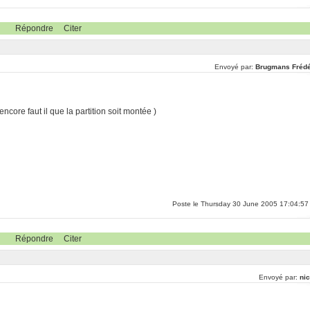
Répondre
Citer
Envoyé par:
Brugmans Frédé
core faut il que la partition soit montée )
Poste le Thursday 30 June 2005 17:04:57
Répondre
Citer
Envoyé par:
nic