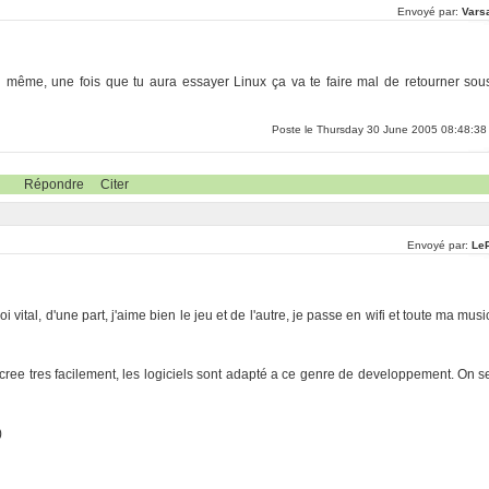
Envoyé par:
Vars
nd même, une fois que tu aura essayer Linux ça va te faire mal de retourner sou
Poste le Thursday 30 June 2005 08:48:38
Répondre
Citer
Envoyé par:
LeP
ital, d'une part, j'aime bien le jeu et de l'autre, je passe en wifi et toute ma musi
 cree tres facilement, les logiciels sont adapté a ce genre de developpement. On s
)