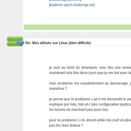
[
triathlon.sport-challenge.be
]
Re: Mes débuts sur Linux (bien difficile)
je suis au bord du desespoir, cela fais une semai
mainteant cela fais deux jours que je me bat avec la 
mon probleme est essetiellement au demarrage, je m'
mandriva ?
je pense que le probleme c qd il me demande le parti
explique par hda, hdo et c des configuration particu
les forums ne marchent pas pour moi,
pour le probleme Li ils disent editer lilo.conf et ut
pas lilo chez fedora ?