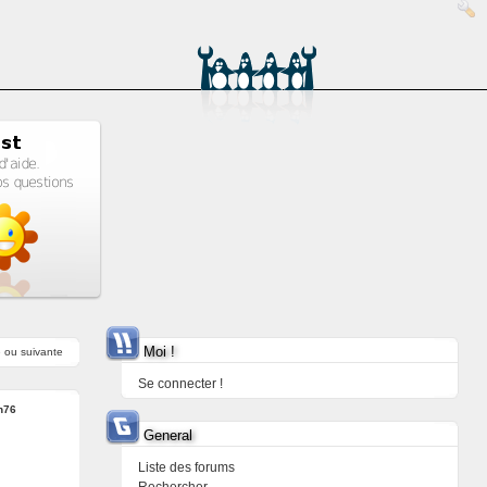
Moi !
e
ou
suivante
Se connecter !
h76
General
Liste des forums