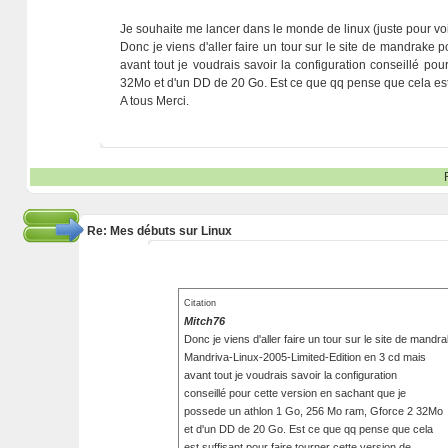
Je souhaite me lancer dans le monde de linux (juste pour vo
Donc je viens d'aller faire un tour sur le site de mandrake
avant tout je voudrais savoir la configuration conseillé p
32Mo et d'un DD de 20 Go. Est ce que qq pense que cela est s
A tous Merci.
Re: Mes débuts sur Linux
Citation
Mitch76
Donc je viens d'aller faire un tour sur le site de mand
Mandriva-Linux-2005-Limited-Edition en 3 cd mais
avant tout je voudrais savoir la configuration
conseillé pour cette version en sachant que je
possede un athlon 1 Go, 256 Mo ram, Gforce 2 32Mo
et d'un DD de 20 Go. Est ce que qq pense que cela
est suffisant pour faire tourner cette version de