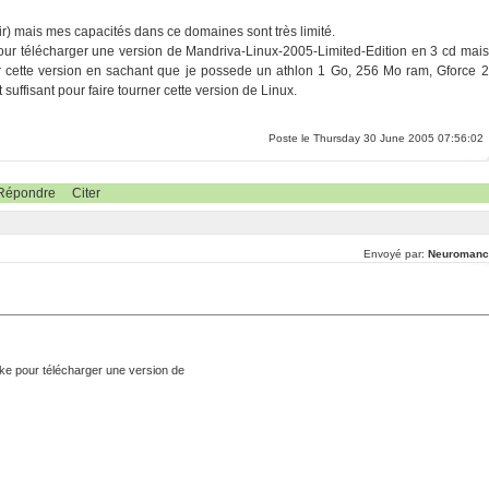
ir) mais mes capacités dans ce domaines sont très limité.
 pour télécharger une version de Mandriva-Linux-2005-Limited-Edition en 3 cd mais
our cette version en sachant que je possede un athlon 1 Go, 256 Mo ram, Gforce 2
uffisant pour faire tourner cette version de Linux.
Poste le Thursday 30 June 2005 07:56:02
Répondre
Citer
Envoyé par:
Neuromanc
rake pour télécharger une version de