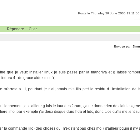
Poste le Thursday 30 June 2005 19:11:56
Répondre
Citer
Envoyé par:
Jim
ne que je veux installer linux je suis passe par la mandriva et g laisse tomber
fedora 4 : de grace aidez moi :'(
arrete a LI, pourtant je n'ai jamais mis lilo ptet le residu d l'installation de l
tionnement, et d'ailleur g fais le tour des forum, ça ne donne rien de clair les gen
liere, moi par exemple j'ai deux disque durs hda et hdc, donc tt ce qu'ils mettent su
liser la commande lilo (des choses qui n'existent pas chez moi) d'ailleur pquoi il n'y 