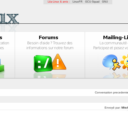
Léa-Linux & amis :
LinuxFR
GCU-Squad
GNU
Conversation
precedent
Envoyé par:
Mitc