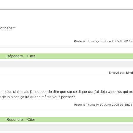
r better."
Poste le Thursday 30 June 2005 08:02:42
Répondre
Citer
Envoyé par:
Mitc
 plus clair, mais j'ai oublier de dire que sur ce dique dur j'ai déja windows qui m
ire de la place ça ira quand même vous pensez?
Poste le Thursday 30 June 2005 08:30:28
Répondre
Citer