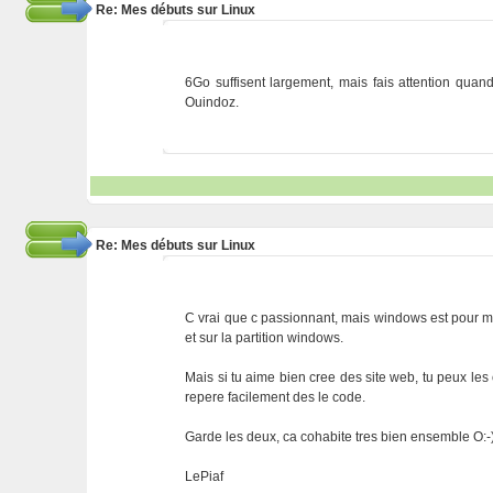
Re: Mes débuts sur Linux
6Go suffisent largement, mais fais attention qua
Ouindoz.
Re: Mes débuts sur Linux
C vrai que c passionnant, mais windows est pour moi v
et sur la partition windows.
Mais si tu aime bien cree des site web, tu peux les
repere facilement des le code.
Garde les deux, ca cohabite tres bien ensemble O:-
LePiaf