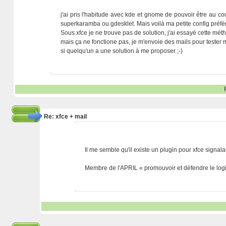
j'ai pris l'habitude avec kde et gnome de pouvoir être au co
superkaramba ou gdesklet. Mais voilà ma petite config préf
Sous xfce je ne trouve pas de solution, j'ai essayé cette méth
mais ça ne fonctione pas, je m'envoie des mails pour tester m
si quelqu'un a une solution à me proposer ;-)
Re: xfce + mail
Il me semble qu'il existe un plugin pour xfce signalan
Membre de l'APRIL « promouvoir et défendre le logic