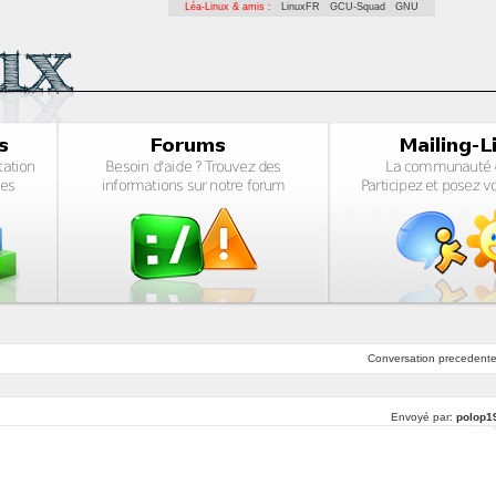
Léa-Linux & amis :
LinuxFR
GCU-Squad
GNU
Conversation
precedent
Envoyé par:
polop1