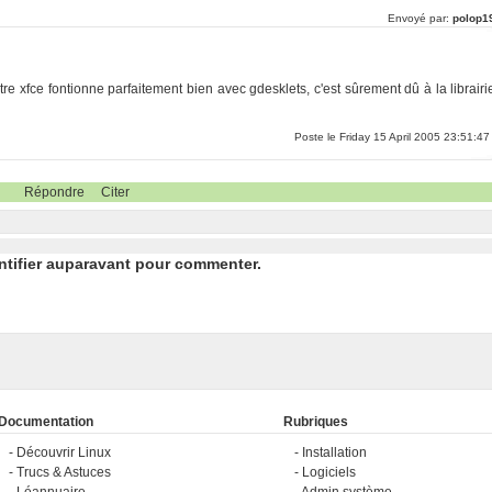
Envoyé par:
polop1
ntre xfce fontionne parfaitement bien avec gdesklets, c'est sûrement dû à la librairi
Poste le Friday 15 April 2005 23:51:47
Répondre
Citer
ntifier auparavant pour commenter.
Documentation
Rubriques
Découvrir Linux
Installation
Trucs & Astuces
Logiciels