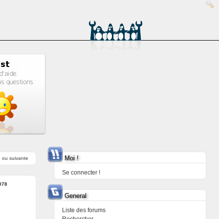
Moi !
e
ou
suivante
Se connecter !
978
General
Liste des forums