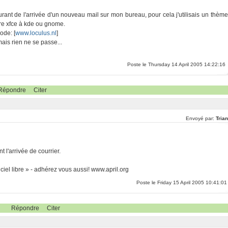
urant de l'arrivée d'un nouveau mail sur mon bureau, pour cela j'utilisais un thème
ère xfce à kde ou gnome.
ode: [
www.loculus.nl
]
ais rien ne se passe...
Poste le Thursday 14 April 2005 14:22:16
Répondre
Citer
Envoyé par:
Tria
t l'arrivée de courrier.
iel libre » - adhérez vous aussi! www.april.org
Poste le Friday 15 April 2005 10:41:01
Répondre
Citer