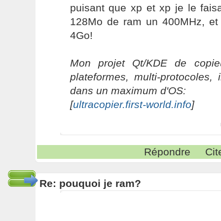
puisant que xp et xp je le fais
128Mo de ram un 400MHz, et 
4Go!
Mon projet Qt/KDE de copieu
plateformes, multi-protocoles, 
dans un maximum d'OS:
[
ultracopier.first-world.info
]
Répondre
Cit
Re: pouquoi je ram?