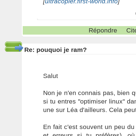
[
ultracopier.first-world.info
]
Répondre
Cit
Re: pouquoi je ram?
Salut
Non je n'en connais pas, bien qu
si tu entres "optimiser linux" da
une sur Léa d'ailleurs. Cela peu
En fait c'est souvent un peu du
et erreurs si tu préfères), o