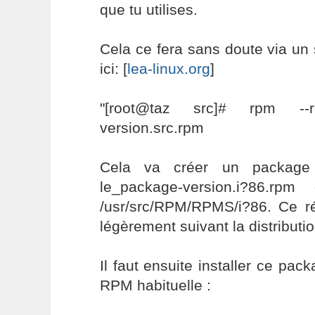
que tu utilises.
Cela ce fera sans doute via un
ici: [
lea-linux.org
]
"[root@taz src]# rpm --re
version.src.rpm
Cela va créer un packag
le_package-version.i?86.rpm
/usr/src/RPM/RPMS/i?86. Ce rép
légèrement suivant la distributio
Il faut ensuite installer ce p
RPM habituelle :