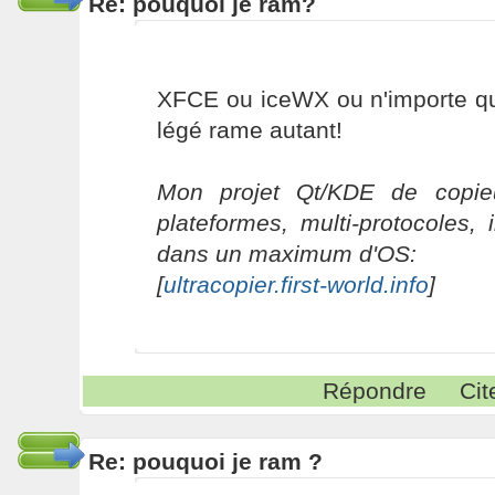
Re: pouquoi je ram?
XFCE ou iceWX ou n'importe qu'
légé rame autant!
Mon projet Qt/KDE de copieu
plateformes, multi-protocoles, 
dans un maximum d'OS:
[
ultracopier.first-world.info
]
Répondre
Cit
Re: pouquoi je ram ?