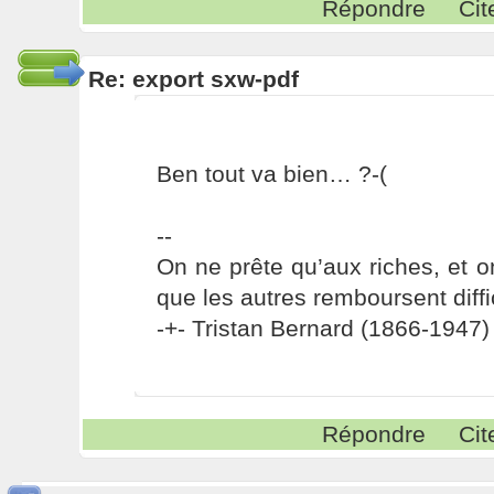
Répondre
Cit
Re: export sxw-pdf
Ben tout va bien… ?-(
--
On ne prête qu’aux riches, et o
que les autres remboursent diffi
-+- Tristan Bernard (1866-1947) 
Répondre
Cit