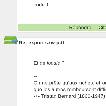
code 1
Répondre
Cit
Re: export sxw-pdf
Et de
locale
?
--
On ne prête qu’aux riches, et o
que les autres remboursent diffi
-+- Tristan Bernard (1866-1947) 