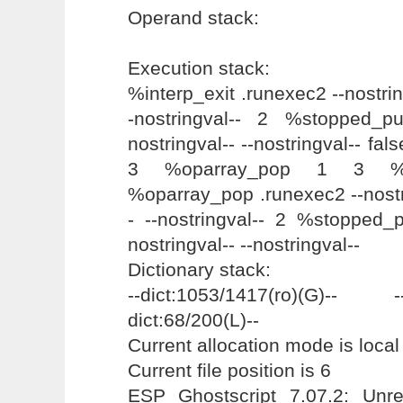
Operand stack:
Execution stack:
%interp_exit .runexec2 --nostring
-nostringval-- 2 %stopped_pus
nostringval-- --nostringval-- f
3 %oparray_pop 1 3 %
%oparray_pop .runexec2 --nostri
- --nostringval-- 2 %stopped_p
nostringval-- --nostringval--
Dictionary stack:
--dict:1053/1417(ro)(G)-- 
dict:68/200(L)--
Current allocation mode is local
Current file position is 6
ESP Ghostscript 7.07.2: Unrec