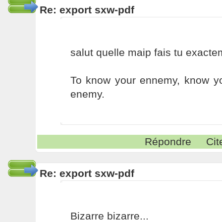
Re: export sxw-pdf
salut quelle maip fais tu exacte
To know your ennemy, know you
enemy.
Répondre
Cit
Re: export sxw-pdf
Bizarre bizarre...