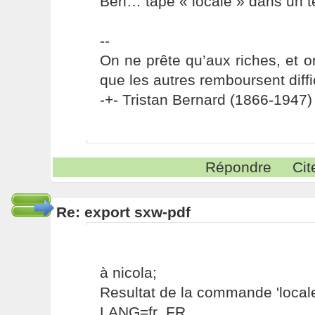
Ben… tape « locale » dans un t
--
On ne prête qu’aux riches, et o
que les autres remboursent diffi
-+- Tristan Bernard (1866-1947) 
Répondre
Cit
Re: export sxw-pdf
à nicola;
Resultat de la commande 'locale
LANG=fr_FR