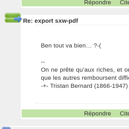
Répondre
Cit
Re: export sxw-pdf
Ben tout va bien… ?-(
--
On ne prête qu’aux riches, et o
que les autres remboursent diffi
-+- Tristan Bernard (1866-1947) 
Répondre
Cit