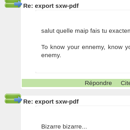
Re: export sxw-pdf
salut quelle maip fais tu exacte
To know your ennemy, know you
enemy.
Répondre
Cit
Re: export sxw-pdf
Bizarre bizarre...