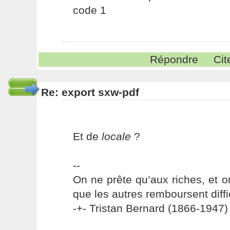
code 1
Répondre
Cit
Re: export sxw-pdf
Et de
locale
?
--
On ne prête qu’aux riches, et o
que les autres remboursent diffi
-+- Tristan Bernard (1866-1947) 