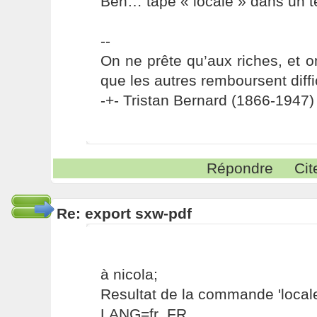
Ben… tape « locale » dans un t
--
On ne prête qu’aux riches, et o
que les autres remboursent diffi
-+- Tristan Bernard (1866-1947) 
Répondre
Cit
Re: export sxw-pdf
à nicola;
Resultat de la commande 'locale
LANG=fr_FR