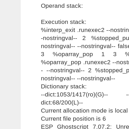
Operand stack:
Execution stack:
%interp_exit .runexec2 --nostring
-nostringval-- 2 %stopped_pus
nostringval-- --nostringval-- f
3 %oparray_pop 1 3 %
%oparray_pop .runexec2 --nostri
- --nostringval-- 2 %stopped_p
nostringval-- --nostringval--
Dictionary stack:
--dict:1053/1417(ro)(G)-- 
dict:68/200(L)--
Current allocation mode is local
Current file position is 6
ESP Ghostscript 7.07.2: Unrec