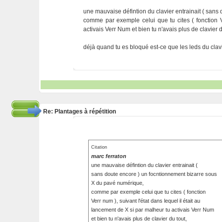
une mauvaise défintion du clavier entrainait ( san
comme par exemple celui que tu cites ( fonction Ve
activais Verr Num et bien tu n'avais plus de clavier d
déjà quand tu es bloqué est-ce que les leds du clavie
Re: Plantages à répétition
Citation
marc ferraton
une mauvaise défintion du clavier entrainait (
sans doute encore ) un focntionnement bizarre sous
X du pavé numérique,
comme par exemple celui que tu cites ( fonction
Verr num ), suivant l'état dans lequel il était au
lancement de X si par malheur tu activais Verr Num
et bien tu n'avais plus de clavier du tout,