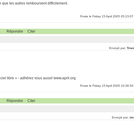
e que les autres remboursent difficilement.
Poste le Friday 15 April 2005 05:23:07
Répondre
Citer
Envoyé par:
Tria
iel libre » - adhérez vous aussi! www.april.org
Poste le Friday 15 April 2005 10:36:50
Répondre
Citer
Envoyé par:
nic