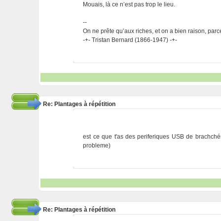
Mouais, là ce n’est pas trop le lieu.
--
On ne prête qu’aux riches, et on a bien raison, parc
-+- Tristan Bernard (1866-1947) -+-
Re: Plantages à répétition
est ce que t'as des periferiques USB de brachché
probleme)
Re: Plantages à répétition