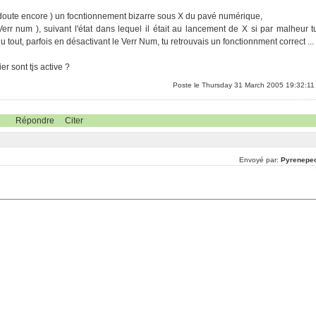
s doute encore ) un focntionnement bizarre sous X du pavé numérique,
rr num ), suivant l'état dans lequel il était au lancement de X si par malheur t
u tout, parfois en désactivant le Verr Num, tu retrouvais un fonctionnment correct ...
r sont tjs active ?
Poste le Thursday 31 March 2005 19:32:11
Répondre
Citer
Envoyé par:
Pyrenepe