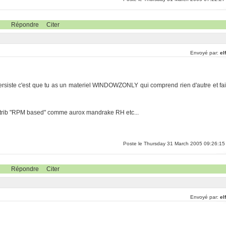
Répondre
Citer
Envoyé par:
el
e persiste c'est que tu as un materiel WINDOWZONLY qui comprend rien d'autre et fai
istrib "RPM based" comme aurox mandrake RH etc...
Poste le Thursday 31 March 2005 09:26:15
Répondre
Citer
Envoyé par:
el