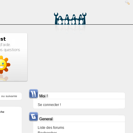
Moi !
e
ou
suivante
Se connecter !
che
General
Liste des forums