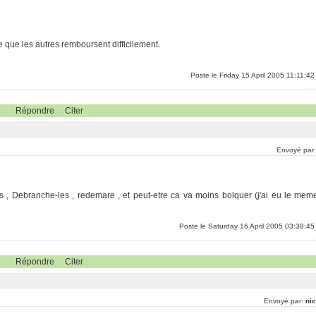
e que les autres remboursent difficilement.
Poste le Friday 15 April 2005 11:11:42
Répondre
Citer
Envoyé par
s , Debranche-les , redemare , et peut-etre ca va moins bolquer (j'ai eu le mem
Poste le Saturday 16 April 2005 03:38:45
Répondre
Citer
Envoyé par:
nic