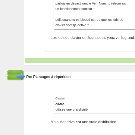
parfois en désactivant le Verr Num, tu retrouvais
un fonctionnment correct ...
déjà quand tu es bloqué est-ce que les leds du
clavier sont tjs active ?
Les leds du clavier ont leurs petits yeux verts grand 
Re: Plantages à répétition
Citation
elfato
utilises une vrai distrib
Mais Mandriva
est
une vraie distribution.
--