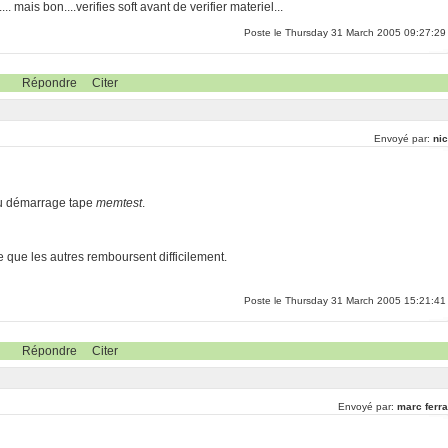
. mais bon....verifies soft avant de verifier materiel...
Poste le Thursday 31 March 2005 09:27:29
Répondre
Citer
Envoyé par:
nic
au démarrage tape
memtest
.
e que les autres remboursent difficilement.
Poste le Thursday 31 March 2005 15:21:41
Répondre
Citer
Envoyé par:
marc ferra