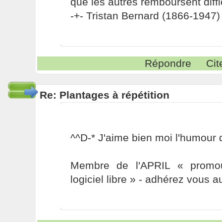
que les autres remboursent diffi
-+- Tristan Bernard (1866-1947) 
Répondre
Cit
Re: Plantages à répétition
^^D-* J'aime bien moi l'humour d'
Membre de l'APRIL « promou
logiciel libre » - adhérez vous a