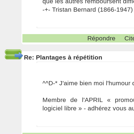
que les autres remboursent diffi
-+- Tristan Bernard (1866-1947) 
Répondre
Cit
Re: Plantages à répétition
^^D-* J'aime bien moi l'humour d'
Membre de l'APRIL « promou
logiciel libre » - adhérez vous a