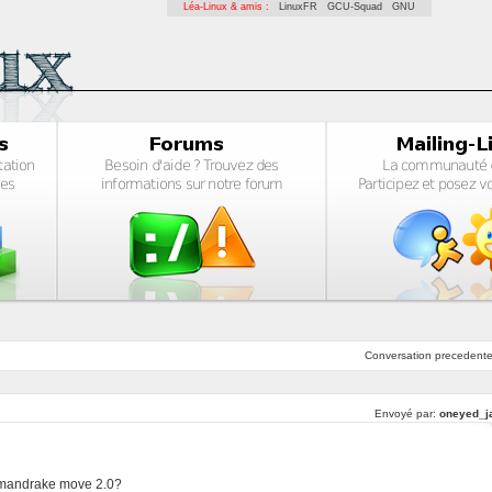
Léa-Linux & amis :
LinuxFR
GCU-Squad
GNU
Conversation
precedent
Envoyé par:
oneyed_j
e mandrake move 2.0?