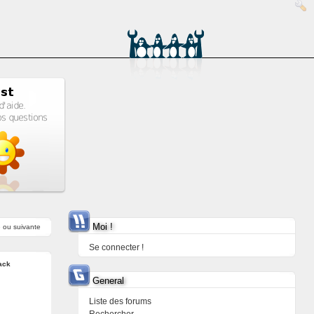
Moi !
e
ou
suivante
Se connecter !
ack
General
Liste des forums