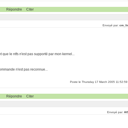
Répondre
Citer
Envoyé par:
cm_li
et que le ntfs n'est pas supporté par mon kernel...
commande n'est pas reconnue...
Poste le Thursday 17 March 2005 11:52:59
Répondre
Citer
Envoyé par:
Al