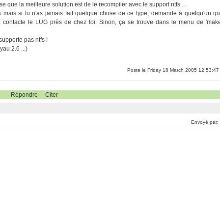
se que la meilleure solution est de le recompiler avec le support ntfs ...
 mais si tu n'as jamais fait quelque chose de ce type, demande à quelqu'un qu
e, contacte le LUG près de chez toi. Sinon, ça se trouve dans le menu de 'mak
upporte pas ntfs !
yau 2.6 ...)
Poste le Friday 18 March 2005 12:53:47
Répondre
Citer
Envoyé par: