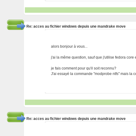
Re: acces au fichier windows depuis une mandrake move
alors bonjour à vous...
j'ai la même question, sauf que j'utilise fedora core 
je fais comment pour qu'il soit reconnu?
J'ai essayé la commande "modprobe ntfs" mais la 
Re: acces au fichier windows depuis une mandrake move