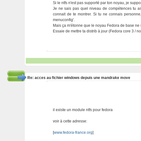
Si le ntfs n'est pas supporté par ton noyau, je suppo
Je ne sais pas quel niveau de compétences tu as
connait de te montrer. Si tu ne connais personn
menuconfig'.
Mais ça m'étonne que le noyau Fedora de base ne s
Essaie de mettre ta distrib à jour (Fedora core 3 / no
Re: acces au fichier windows depuis une mandrake move
il existe un module ntfs pour fedora
voir à cette adresse:
[
www.fedora-france.org
]