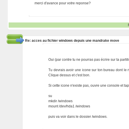
merci d'avance pour votre reponse?
Re: acces au fichier windows depuis une mandrake move
Oui (par contre tu ne pourras pas écrire sur ta parti
Tu devrais avoir une icone sur ton bureau dont le n
Clique dessus et c'est bon.
Si cette icone n'existe pas, ouvre une console et t
su
mkdir /windows
mount /dev/hda1 /windows
puis va voir dans le dossier /windows.