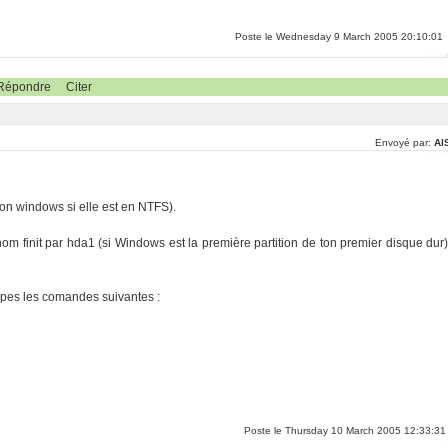
Poste le Wednesday 9 March 2005 20:10:01
Répondre
Citer
Envoyé par:
Al
tion windows si elle est en NTFS).
om finit par hda1 (si Windows est la première partition de ton premier disque dur)
appes les comandes suivantes :
Poste le Thursday 10 March 2005 12:33:31