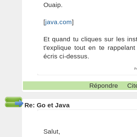
Ouaip.
[
java.com
]
Et quand tu cliques sur les inst
t'explique tout en te rappelan
écris ci-dessus.
P
Répondre
Cit
Re: Go et Java
Salut,