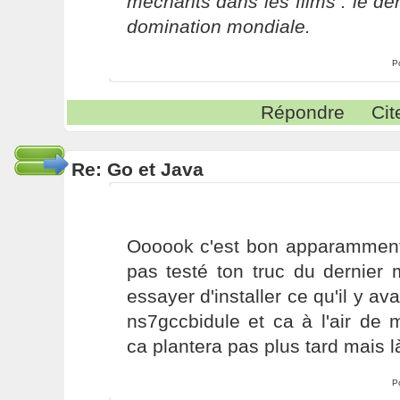
méchants dans les films : le der
domination mondiale.
P
Répondre
Cit
Re: Go et Java
Oooook c'est bon apparamment 
pas testé ton truc du dernier 
essayer d'installer ce qu'il y av
ns7gccbidule et ca à l'air de 
ca plantera pas plus tard mais là
P