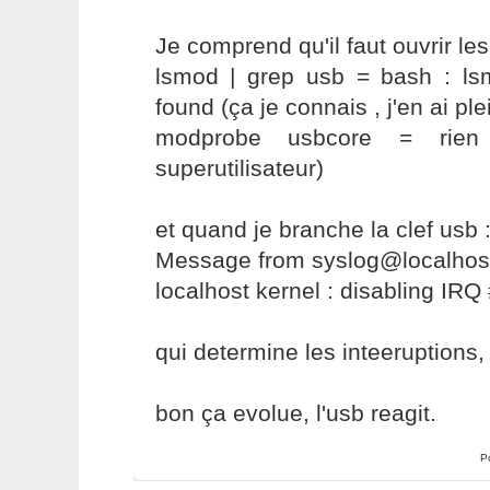
Je comprend qu'il faut ouvrir le
lsmod | grep usb = bash : l
found (ça je connais , j'en ai p
modprobe usbcore = rien
superutilisateur)
et quand je branche la clef usb 
Message from syslog@localhost
localhost kernel : disabling IRQ
qui determine les inteeruptions,
bon ça evolue, l'usb reagit.
P