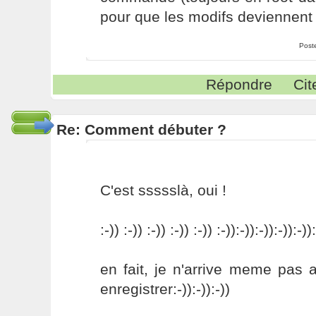
pour que les modifs deviennent 
Post
Répondre
Cit
Re: Comment débuter ?
C'est ssssslà, oui !
:-)) :-)) :-)) :-)) :-)) :-)):-)):-)):-)):-))
en fait, je n'arrive meme pas 
enregistrer:-)):-)):-))