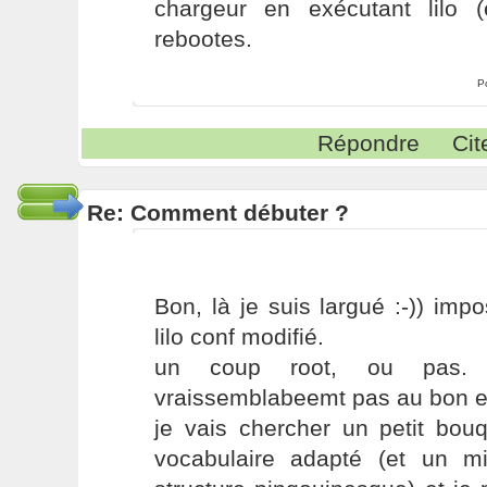
chargeur en exécutant lilo (
rebootes.
P
Répondre
Cit
Re: Comment débuter ?
Bon, là je suis largué :-)) impo
lilo conf modifié.
un coup root, ou pas. 
vraissemblabeemt pas au bon en
je vais chercher un petit bou
vocabulaire adapté (et un m