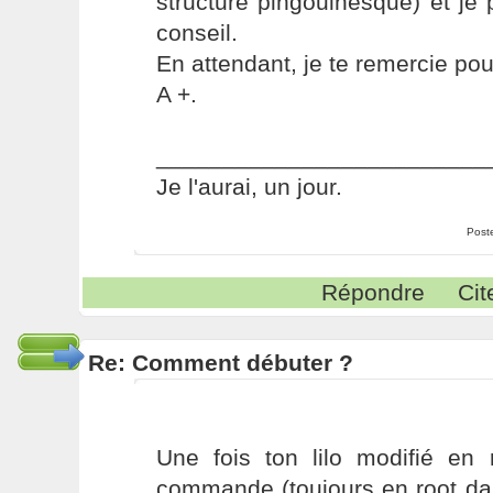
structure pingouinesque) et je 
conseil.
En attendant, je te remercie pou
A +.
_________________________
Je l'aurai, un jour.
Post
Répondre
Cit
Re: Comment débuter ?
Une fois ton lilo modifié en r
commande (toujours en root dan