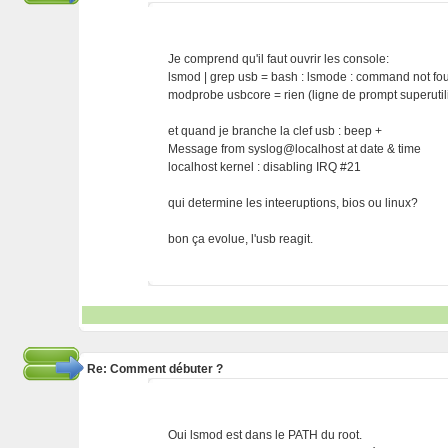
Je comprend qu'il faut ouvrir les console:
lsmod | grep usb = bash : lsmode : command not foun
modprobe usbcore = rien (ligne de prompt superutil
et quand je branche la clef usb : beep +
Message from syslog@localhost at date & time
localhost kernel : disabling IRQ #21
qui determine les inteeruptions, bios ou linux?
bon ça evolue, l'usb reagit.
Re: Comment débuter ?
Oui lsmod est dans le PATH du root.