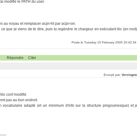
'ai modifié le PATH du user.
és au noyau et remplacer acpi=ht par acpi=on.
es ce que je viens de te dire, puis tu regènère le chargeur en exécutant lilo (en root)
Poste le Tuesday 15 February 2005 20:42:34
Répondre
Citer
Envoyé par:
Vercingeto
lilo conf modifié.
emt pas au bon endroit.
n vocabulaire adapté (et un minimum d'info sur la structure pingouinesque) et j
____