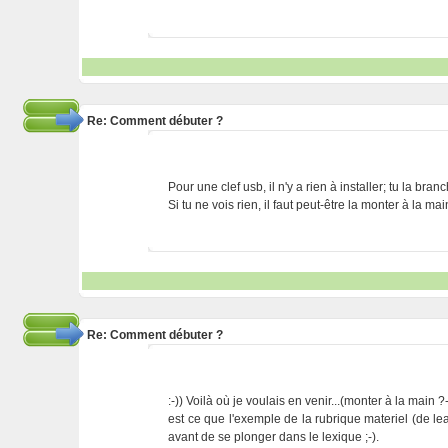
Re: Comment débuter ?
Pour une clef usb, il n'y a rien à installer; tu la br
Si tu ne vois rien, il faut peut-être la monter à la ma
Re: Comment débuter ?
:-)) Voilà où je voulais en venir...(monter à la main ?-
est ce que l'exemple de la rubrique materiel (de l
avant de se plonger dans le lexique ;-).