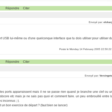
Répondre
Citer
Envoyé par:
elckar
rt USB lui-même ou d'une quelconque interface que tu dois utiliser pour utiliser d
Poste le Monday 14 February 2005 22:50:22
Répondre
Citer
Envoyé par:
Vercingeto
et les ports apparraissent mais il ne se passe rien quand je branche une clef ou u
usbcore etc mais je ne sais pas quoi et comment faire. un peu embrouillé entre l
s inconnus ;-).
st un bon exercice de départ ? (faut bien se lancer)