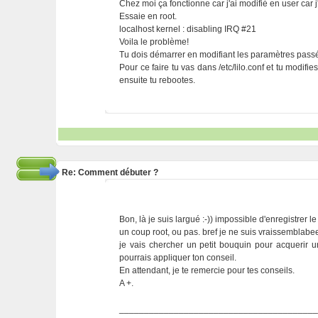
Chez moi ça fonctionne car j'ai modifié en user car j
Essaie en root.
localhost kernel : disabling IRQ #21
Voila le problème!
Tu dois démarrer en modifiant les paramètres pass
Pour ce faire tu vas dans /etc/lilo.conf et tu modifi
ensuite tu rebootes.
Re: Comment débuter ?
Bon, là je suis largué :-)) impossible d'enregistrer le 
un coup root, ou pas. bref je ne suis vraissemblabe
je vais chercher un petit bouquin pour acquerir u
pourrais appliquer ton conseil.
En attendant, je te remercie pour tes conseils.
A +.
_______________________________________