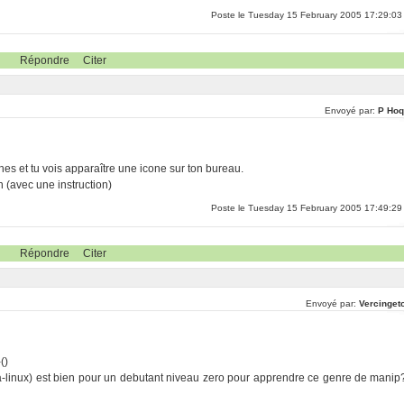
Poste le Tuesday 15 February 2005 17:29:03
Répondre
Citer
Envoyé par:
P Hoq
anches et tu vois apparaître une icone sur ton bureau.
in (avec une instruction)
Poste le Tuesday 15 February 2005 17:49:29
Répondre
Citer
Envoyé par:
Vercingeto
()
ea-linux) est bien pour un debutant niveau zero pour apprendre ce genre de manip