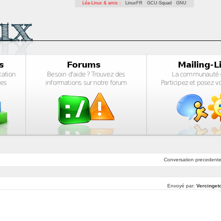
Léa-Linux & amis :
LinuxFR
GCU-Squad
GNU
Conversation
precedent
Envoyé par:
Vercingeto