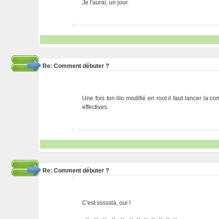
Je l'aurai, un jour.
Re: Comment débuter ?
Une fois ton lilo modifié en root il faut lancer la
effectives.
Re: Comment débuter ?
C'est ssssslà, oui !