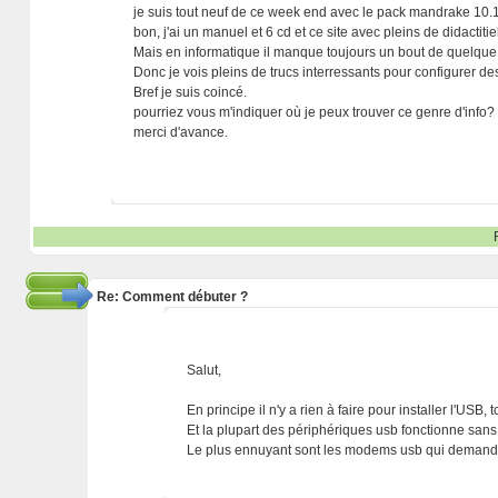
je suis tout neuf de ce week end avec le pack mandrake 10.1.
bon, j'ai un manuel et 6 cd et ce site avec pleins de didactitie
Mais en informatique il manque toujours un bout de quelque 
Donc je vois pleins de trucs interressants pour configurer de
Bref je suis coincé.
pourriez vous m'indiquer où je peux trouver ce genre d'info?
merci d'avance.
Re: Comment débuter ?
Salut,
En principe il n'y a rien à faire pour installer l'USB, 
Et la plupart des périphériques usb fonctionne sans
Le plus ennuyant sont les modems usb qui demandent 