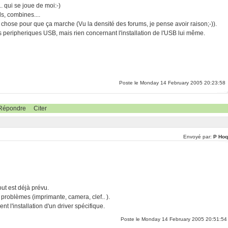
 qui se joue de moi:-)
ls, combines....
chose pour que ça marche (Vu la densité des forums, je pense avoir raison;-)).
s peripheriques USB, mais rien concernant l'installation de l'USB lui même.
Poste le Monday 14 February 2005 20:23:58
Répondre
Citer
Envoyé par:
P Hoq
tout est déjà prévu.
 problèmes (imprimante, camera, clef.. ).
l'installation d'un driver spécifique.
Poste le Monday 14 February 2005 20:51:54