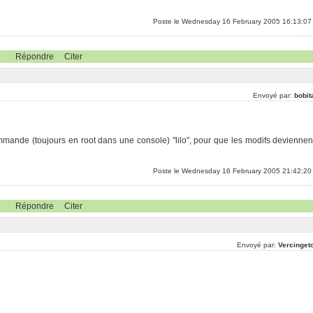
Poste le Wednesday 16 February 2005 16:13:07
Répondre
Citer
Envoyé par:
bobit
 commande (toujours en root dans une console) "lilo", pour que les modifs deviennen
Poste le Wednesday 16 February 2005 21:42:20
Répondre
Citer
Envoyé par:
Vercingeto