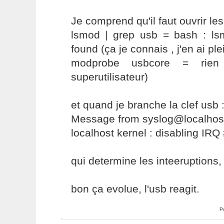
Je comprend qu'il faut ouvrir le
lsmod | grep usb = bash : l
found (ça je connais , j'en ai p
modprobe usbcore = rien
superutilisateur)
et quand je branche la clef usb 
Message from syslog@localhost
localhost kernel : disabling IRQ
qui determine les inteeruptions,
bon ça evolue, l'usb reagit.
P