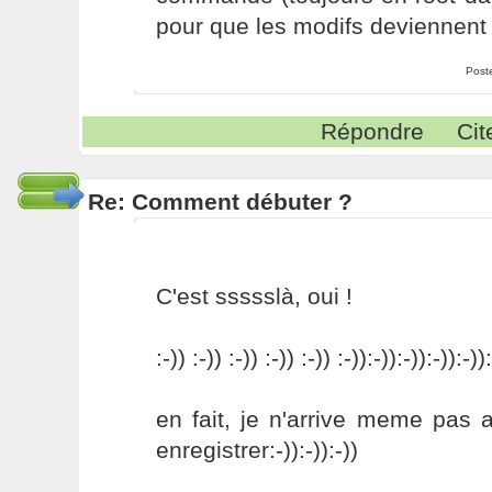
pour que les modifs deviennent 
Post
Répondre
Cit
Re: Comment débuter ?
C'est ssssslà, oui !
:-)) :-)) :-)) :-)) :-)) :-)):-)):-)):-)):-))
en fait, je n'arrive meme pas 
enregistrer:-)):-)):-))