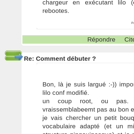
chargeur en exécutant lilo (
rebootes.
P
Répondre
Cit
Re: Comment débuter ?
Bon, là je suis largué :-)) impo
lilo conf modifié.
un coup root, ou pas. 
vraissemblabeemt pas au bon en
je vais chercher un petit bou
vocabulaire adapté (et un m