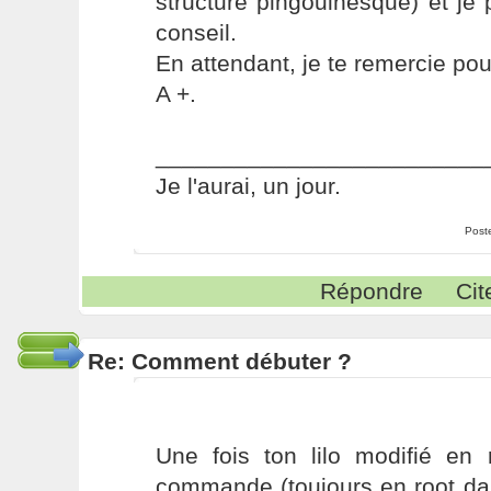
structure pingouinesque) et je 
conseil.
En attendant, je te remercie pou
A +.
_________________________
Je l'aurai, un jour.
Post
Répondre
Cit
Re: Comment débuter ?
Une fois ton lilo modifié en r
commande (toujours en root dan