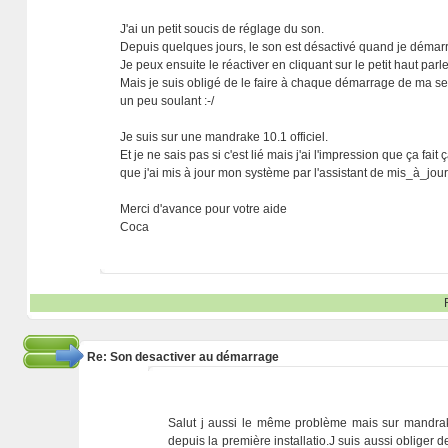
J'ai un petit soucis de réglage du son.
Depuis quelques jours, le son est désactivé quand je démar
Je peux ensuite le réactiver en cliquant sur le petit haut parle
Mais je suis obligé de le faire à chaque démarrage de ma ses
un peu soulant :-/
Je suis sur une mandrake 10.1 officiel.
Et je ne sais pas si c'est lié mais j'ai l'impression que ça fait
que j'ai mis à jour mon système par l'assistant de mis_à_jo
Merci d'avance pour votre aide
Coca
Re: Son desactiver au démarrage
Salut j aussi le même problème mais sur mandrak
depuis la première installatio.J suis aussi obliger