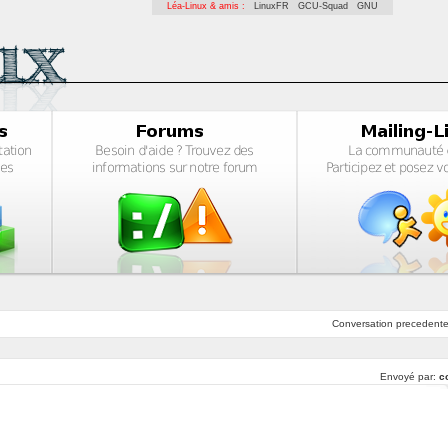
Léa-Linux & amis :
LinuxFR
GCU-Squad
GNU
Conversation
precedent
Envoyé par:
c