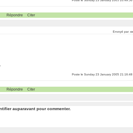
Poste le Sunday 23 January 2005 20:49:56
Répondre
Citer
Envoyé par:
c
/
Poste le Sunday 23 January 2005 21:16:48
Répondre
Citer
ntifier auparavant pour commenter.