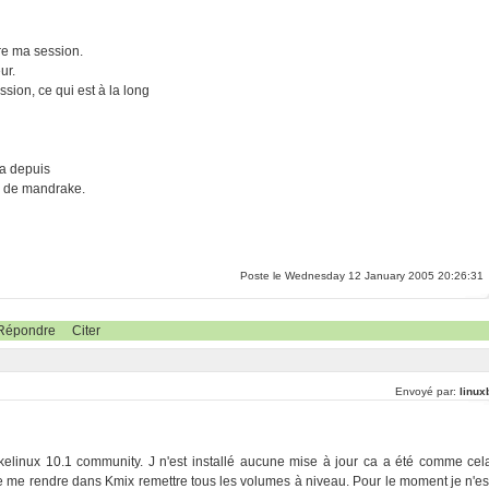
re ma session.
ur.
sion, ce qui est à la long
 ça depuis
ur de mandrake.
Poste le Wednesday 12 January 2005 20:26:31
Répondre
Citer
Envoyé par:
linux
elinux 10.1 community. J n'est installé aucune mise à jour ca a été comme cel
 de me rendre dans Kmix remettre tous les volumes à niveau. Pour le moment je n'es