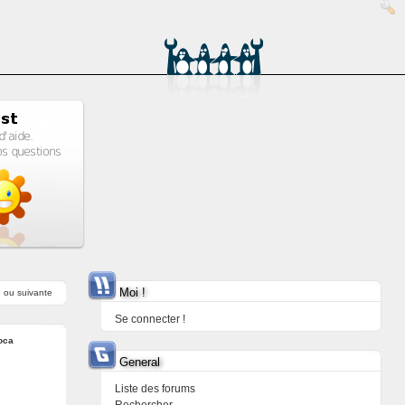
Moi !
e
ou
suivante
Se connecter !
oca
General
Liste des forums