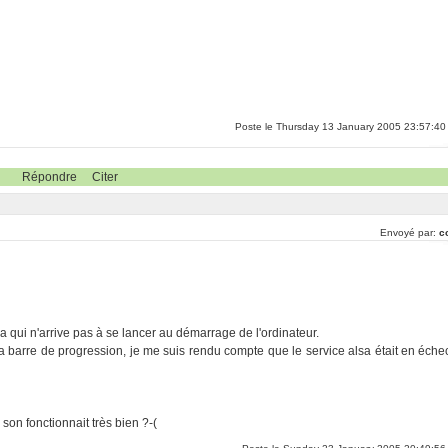
Poste le Thursday 13 January 2005 23:57:40
Répondre
Citer
Envoyé par:
c
a qui n'arrive pas à se lancer au démarrage de l'ordinateur.
la barre de progression, je me suis rendu compte que le service alsa était en éche
 son fonctionnait très bien ?-(