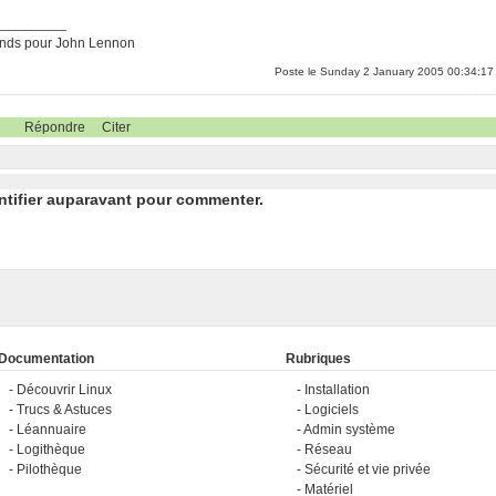
_________
rends pour John Lennon
Poste le Sunday 2 January 2005 00:34:17
Répondre
Citer
ntifier auparavant pour commenter.
Documentation
Rubriques
Découvrir Linux
Installation
Trucs & Astuces
Logiciels
Léannuaire
Admin système
Logithèque
Réseau
Pilothèque
Sécurité et vie privée
Matériel