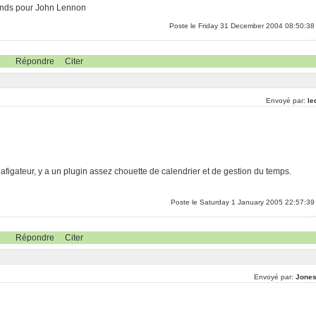
rends pour John Lennon
Poste le Friday 31 December 2004 08:50:38
Répondre
Citer
Envoyé par:
le
 nafigateur, y a un plugin assez chouette de calendrier et de gestion du temps.
Poste le Saturday 1 January 2005 22:57:39
Répondre
Citer
Envoyé par:
Jones