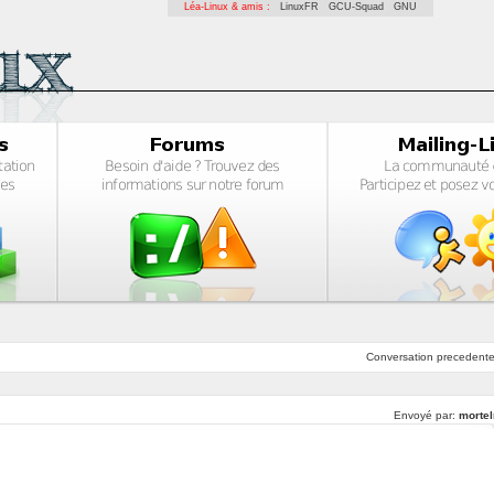
Léa-Linux & amis :
LinuxFR
GCU-Squad
GNU
Conversation
precedent
Envoyé par:
mortel