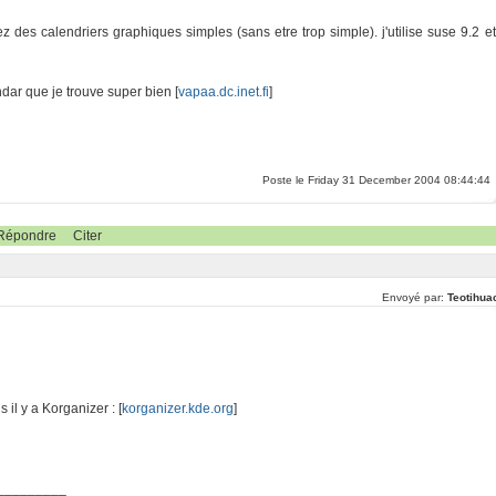
z des calendriers graphiques simples (sans etre trop simple). j'utilise suse 9.2 et
dar que je trouve super bien [
vapaa.dc.inet.fi
]
Poste le Friday 31 December 2004 08:44:44
Répondre
Citer
Envoyé par:
Teotihua
 il y a Korganizer : [
korganizer.kde.org
]
_________