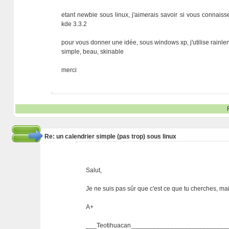
etant newbie sous linux, j'aimerais savoir si vous connaisse
kde 3.3.2
pour vous donner une idée, sous windows xp, j'utilise rainlen
simple, beau, skinable
merci
Re: un calendrier simple (pas trop) sous linux
Salut,
Je ne suis pas sûr que c'est ce que tu cherches, mais
A+
___Teotihuacan___________________________