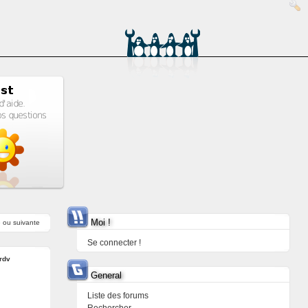
Moi !
e
ou
suivante
Se connecter !
rdv
General
Liste des forums