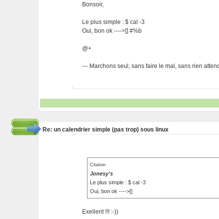
Bonsoir,
Le plus simple : $ cal -3
Oui, bon ok ---->[] #%b
@+
--- Marchons seul, sans faire le mal, sans rien attendre
Re: un calendrier simple (pas trop) sous linux
Citation
Jonesy's
Le plus simple : $ cal -3
Oui, bon ok ---->[]
Exellent !!! :-))