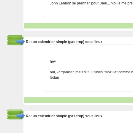
John Lennon se prennait pour Dieu... Moi je me p
Re: un calendrier simple (pas trop) sous linux
hey,
oui, korganiser, mais si tu utilises "mozilla" comme
ledan
Re: un calendrier simple (pas trop) sous linux