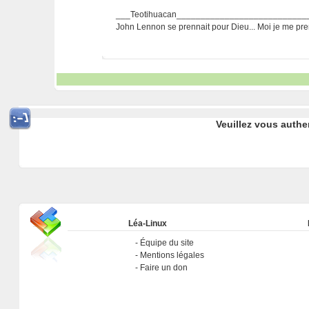
___Teotihuacan___________________________
John Lennon se prennait pour Dieu... Moi je me p
Veuillez vous authe
Léa-Linux
Équipe du site
Mentions légales
Faire un don