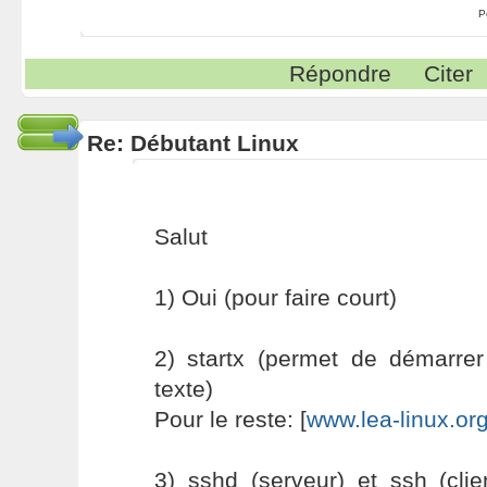
P
Répondre
Citer
Re: Débutant Linux
Salut
1) Oui (pour faire court)
2) startx (permet de démarre
texte)
Pour le reste: [
www.lea-linux.or
3) sshd (serveur) et ssh (clie