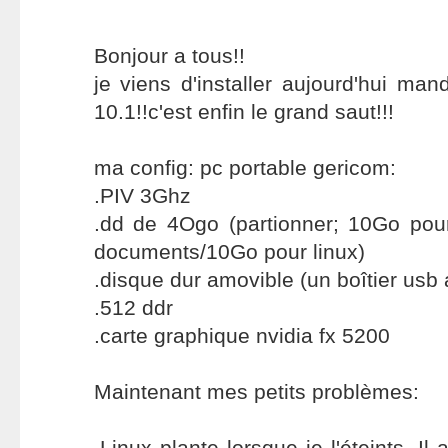
Bonjour a tous!!
je viens d'installer aujourd'hui ma
10.1!!c'est enfin le grand saut!!!
ma config: pc portable gericom:
.PIV 3Ghz
.dd de 4Ogo (partionner; 10Go po
documents/10Go pour linux)
.disque dur amovible (un boîtier usb
.512 ddr
.carte graphique nvidia fx 5200
Maintenant mes petits problèmes:
.Linux plante lorsque je l'éteints. I