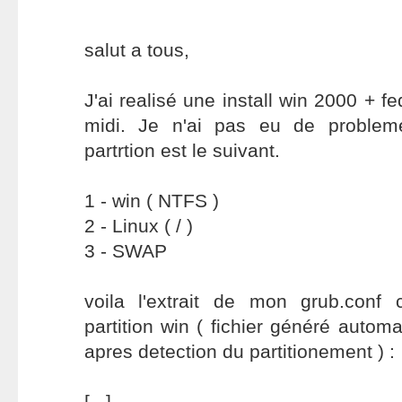
salut a tous,
J'ai realisé une install win 2000 + f
midi. Je n'ai pas eu de proble
partrtion est le suivant.
1 - win ( NTFS )
2 - Linux ( / )
3 - SWAP
voila l'extrait de mon grub.conf
partition win ( fichier généré autom
apres detection du partitionement ) :
[...]