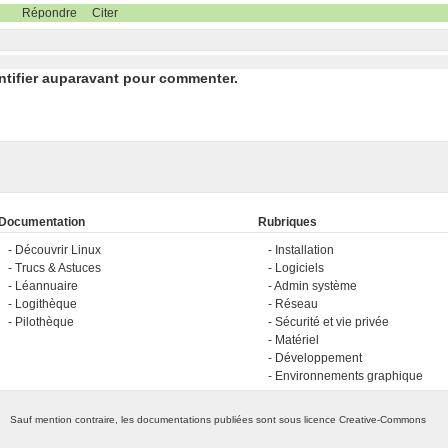
Répondre
Citer
ntifier auparavant pour commenter.
Documentation
Rubriques
Découvrir Linux
Installation
Trucs & Astuces
Logiciels
Léannuaire
Admin système
Logithèque
Réseau
Pilothèque
Sécurité et vie privée
Matériel
Développement
Environnements graphique
Sauf mention contraire, les documentations publiées sont sous licence
Creative-Commons