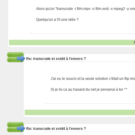
Alors qu'un "transcode -i film.mpv -o film.xvid -x mpeg2 -y xvid
Quelqu'un a t'il une idée ?
Re: transcode et xvid4 à l'envers ?
J'ai eu le soucis et la seule solution c'était un fli
Si je lis ca au hasard du net je penserai à toi ^^
Re: transcode et xvid4 à l'envers ?