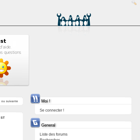
Moi !
e
ou
suivante
Se connecter !
:
ST
General
Liste des forums