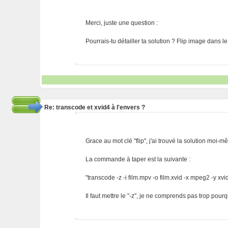
Merci, juste une question :
Pourrais-tu détailler ta solution ? Flip image dans 
Re: transcode et xvid4 à l'envers ?
Grace au mot clé "flip", j'ai trouvé la solution moi-m
La commande à taper est la suivante :
"transcode -z -i film.mpv -o film.xvid -x mpeg2 -y xvi
Il faut mettre le "-z", je ne comprends pas trop pour