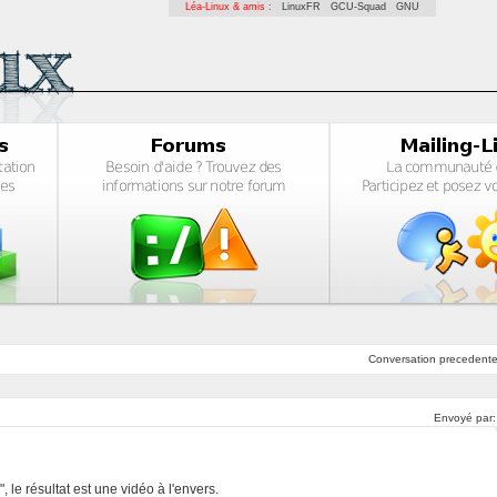
Léa-Linux & amis :
LinuxFR
GCU-Squad
GNU
Conversation
precedent
Envoyé par
, le résultat est une vidéo à l'envers.