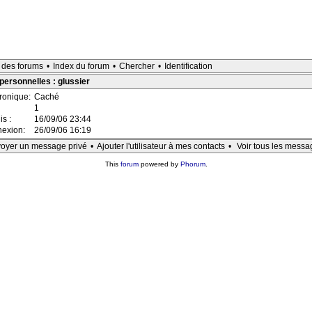
e des forums
•
Index du forum
•
Chercher
•
Identification
personnelles : glussier
tronique:
Caché
1
is :
16/09/06 23:44
nexion:
26/09/06 16:19
oyer un message privé
•
Ajouter l'utilisateur à mes contacts
•
Voir tous les messa
This
forum
powered by
Phorum
.