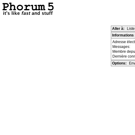
Aller à:
List
Informations 
Adresse élec
Messages:
Membre depu
Dernière con
Options:
Env