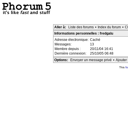
Aller à:
Liste des forums
•
Index du forum
•
C
Informations personnelles : fredgalu
Adresse électronique:
Caché
Messages:
13
Membre depuis :
20/11/04 16:41
Dernière connexion:
25/10/05 06:48
Options:
Envoyer un message privé
•
Ajouter 
This
f