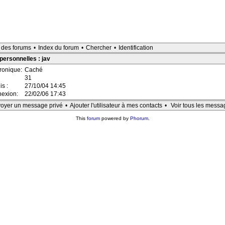
e des forums
•
Index du forum
•
Chercher
•
Identification
personnelles : jav
tronique:
Caché
31
is :
27/10/04 14:45
nexion:
22/02/06 17:43
oyer un message privé
•
Ajouter l'utilisateur à mes contacts
•
Voir tous les messa
This
forum
powered by
Phorum
.