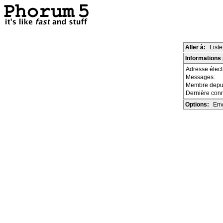
Aller à:
List
Informations 
Adresse élec
Messages:
Membre depu
Dernière con
Options:
Env