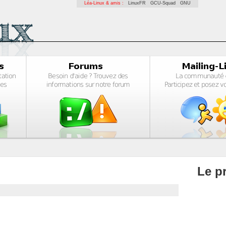
Léa-Linux & amis :
LinuxFR
GCU-Squad
GNU
Le pr