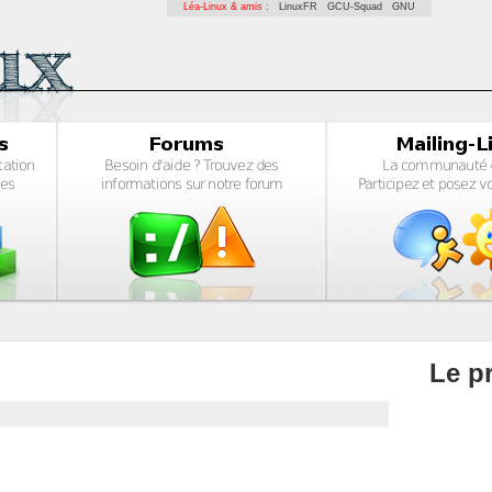
Léa-Linux & amis :
LinuxFR
GCU-Squad
GNU
Le pr