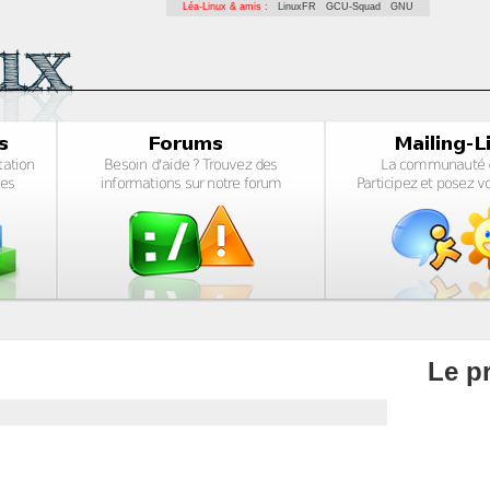
Léa-Linux & amis :
LinuxFR
GCU-Squad
GNU
Le pr