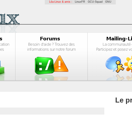
Léa-Linux & amis :
LinuxFR
GCU-Squad
GNU
Le pr