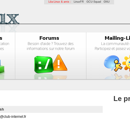
Léa-Linux & amis :
LinuxFR
GCU-Squad
GNU
Le pr
Ash
club-internet.fr