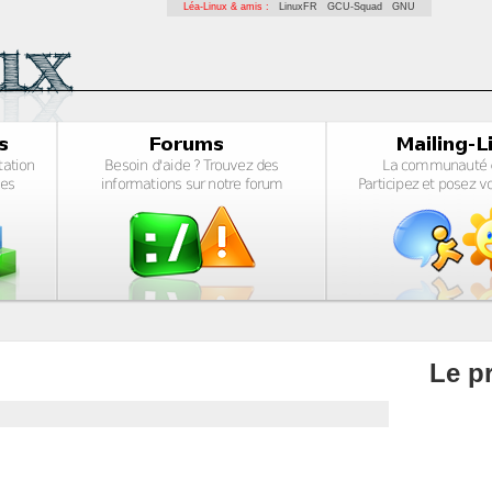
Léa-Linux & amis :
LinuxFR
GCU-Squad
GNU
Le pr