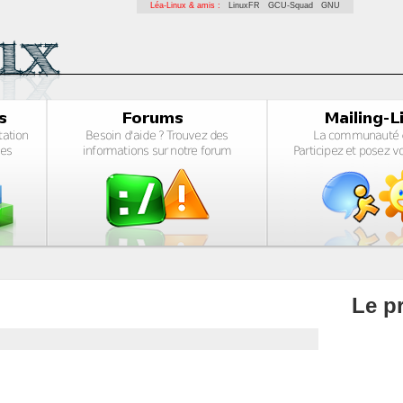
Léa-Linux & amis :
LinuxFR
GCU-Squad
GNU
Le pr