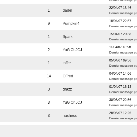
22/04/07 13:46
1
dadel
Dernier message
p
18/04/07 22:57
9
Pumpkin4
Dernier message
pa
15/04/07 20:38
1
Spark
Dernier message
pa
11/04/07 16:58
2
YuGiOhJCJ
Dernier message
p
05/04/07 09:36
1
toffer
Dernier message
pa
04/04/07 14:06
14
OFred
Dernier message
p
01/04/07 18:13
3
drazz
Dernier message
pa
30/03/07 22:56
3
YuGiOhJCJ
Dernier message
p
28/03/07 12:26
3
hashess
Dernier message
p