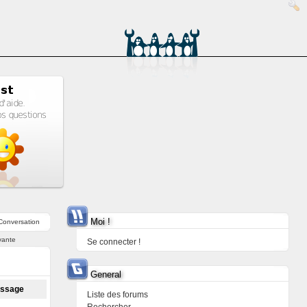
Moi !
Conversation
vante
Se connecter !
General
essage
Liste des forums