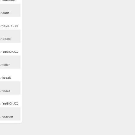
ar
dadel
r yoyo75015
r Spark
ar
YuGiOhJCJ
r toffer
ar
kozaki
r drazz
ar
YuGiOhJCJ
ar
eraseur