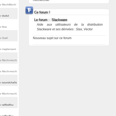
Rechercher
r MochiMochi
Ce forum !
ar
dudul
Le forum :: Slackware
Aide aux utilisateurs de la distribution
r flow
Slackware et ses dérivées : Slax, Vector
Nouveau sujet sur ce forum
r Gaël
r majdansant
r Mochi-mochi
r Mochi-mochi
ar
soundcha0s
r Mochi-mochi
ar
raffiraffou
ar
raffiraffou