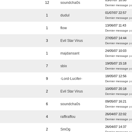
03/07/07 18:08
12
soundcha0s
Dernier message
pa
01/07/07 22:57
1
dudul
Dernier message
p
13/06/07 11:43
1
flow
Dernier message
pa
27/05/07 14:44
3
Evil Star Virus
Dernier message
pa
24/05/07 10:03
1
majdansant
Dernier message
pa
19/05/07 15:18
7
sbix
Dernier message
pa
18/05/07 12:56
9
-Lord-Lucifer-
Dernier message
pa
10/05/07 20:18
2
Evil Star Virus
Dernier message
p
09/05/07 16:21
6
soundcha0s
Dernier message
pa
26/04/07 22:02
4
raffiraffou
Dernier message
p
26/04/07 14:37
2
SmOg
Dernier message
p