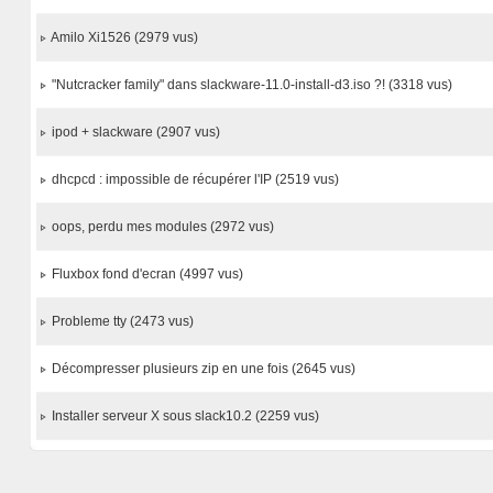
Amilo Xi1526 (2979 vus)
"Nutcracker family" dans slackware-11.0-install-d3.iso ?! (3318 vus)
ipod + slackware (2907 vus)
dhcpcd : impossible de récupérer l'IP (2519 vus)
oops, perdu mes modules (2972 vus)
Fluxbox fond d'ecran (4997 vus)
Probleme tty (2473 vus)
Décompresser plusieurs zip en une fois (2645 vus)
Installer serveur X sous slack10.2 (2259 vus)