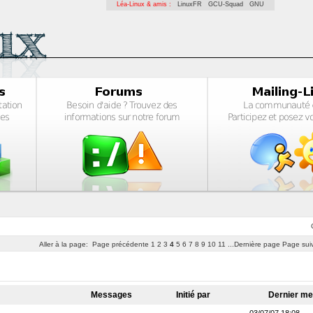
Léa-Linux & amis :
LinuxFR
GCU-Squad
GNU
Aller à la page:
Page précédente
1
2
3
4
5
6
7
8
9
10
11
...Dernière page
Page sui
Messages
Initié par
Dernier m