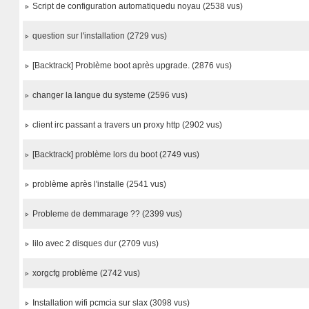
Script de configuration automatiquedu noyau (2538 vus)
question sur l'installation (2729 vus)
[Backtrack] Problème boot après upgrade. (2876 vus)
changer la langue du systeme (2596 vus)
client irc passant a travers un proxy http (2902 vus)
[Backtrack] problème lors du boot (2749 vus)
problème après l'installe (2541 vus)
Probleme de demmarage ?? (2399 vus)
lilo avec 2 disques dur (2709 vus)
xorgcfg problème (2742 vus)
Installation wifi pcmcia sur slax (3098 vus)