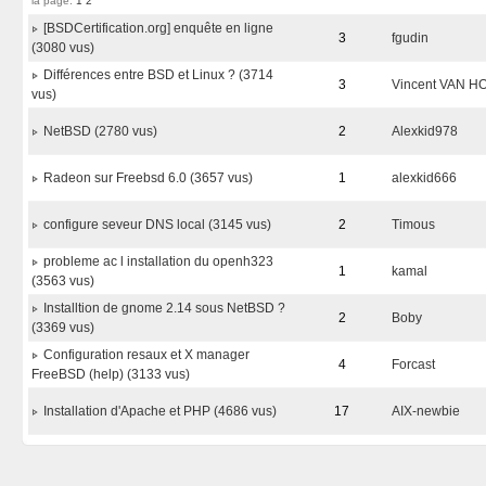
la page:
1
2
[BSDCertification.org] enquête en ligne
3
fgudin
(3080 vus)
Différences entre BSD et Linux ? (3714
3
Vincent VAN 
vus)
NetBSD (2780 vus)
2
Alexkid978
Radeon sur Freebsd 6.0 (3657 vus)
1
alexkid666
configure seveur DNS local (3145 vus)
2
Timous
probleme ac l installation du openh323
1
kamal
(3563 vus)
Installtion de gnome 2.14 sous NetBSD ?
2
Boby
(3369 vus)
Configuration resaux et X manager
4
Forcast
FreeBSD (help) (3133 vus)
Installation d'Apache et PHP (4686 vus)
17
AIX-newbie