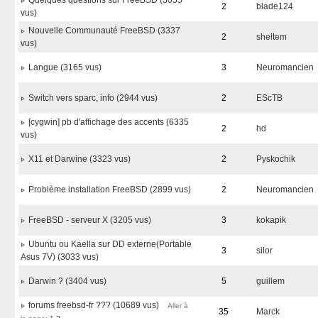
Quelques questions sur FreeBSD (3055
2
blade124
vus)
Nouvelle Communauté FreeBSD (3337
2
sheltem
vus)
Langue (3165 vus)
3
Neuromancien
Switch vers sparc, info (2944 vus)
2
EScTB
[cygwin] pb d'affichage des accents (6335
2
hd
vus)
X11 et Darwine (3323 vus)
2
Pyskochik
Problème installation FreeBSD (2899 vus)
2
Neuromancien
FreeBSD - serveur X (3205 vus)
3
kokapik
Ubuntu ou Kaella sur DD externe(Portable
3
silor
Asus 7V) (3033 vus)
Darwin ? (3404 vus)
5
guillem
forums freebsd-fr ??? (10689 vus)
Aller à
35
Marck