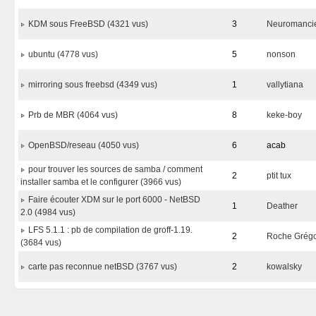
KDM sous FreeBSD (4321 vus)
3
Neuromanci
ubuntu (4778 vus)
5
nonson
mirroring sous freebsd (4349 vus)
1
vallytiana
Prb de MBR (4064 vus)
8
keke-boy
OpenBSD/reseau (4050 vus)
6
acab
pour trouver les sources de samba / comment
2
ptit tux
installer samba et le configurer (3966 vus)
Faire écouter XDM sur le port 6000 - NetBSD
1
Deather
2.0 (4984 vus)
LFS 5.1.1 : pb de compilation de groff-1.19.
2
Roche Grég
(3684 vus)
carte pas reconnue netBSD (3767 vus)
2
kowalsky