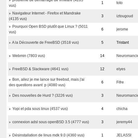
problème de demarrage de vmware (4285
1
toto
vus)
Navigateur Internet - Firefox et Mandrake
3
iztougoud
(4135 vus)
Pourquoi Open BSD plutôt que Linux ? (5011
6
jerome
vus)
A la Découverte de FreeBSD (3518 vus)
5
Tristant
Webmin (7803 vus)
14
Neuromanci
FreeBSD & Slackware (4641 vus)
12
elyes
Bon, allez je me lance sur freebsd, mais j'ai
6
Fifre
des questions avant :p (4080 vus)
Des nouvelles de Hurd ? (3226 vus)
3
Neuromanci
Yopi et pda sous linux (4537 vus)
4
chicha
connexion adsl sous openBSD 3.5 (4777 vus)
3
jeremy44
Désinstallation de linus mdk 9.0 (4360 vus)
1
JELASSI