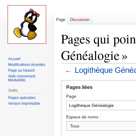
Page
Discussion
Pages qui poin
Généalogie »
Accueil
Modifications récentes
←
Logithèque Généa
Page au hasard
Aide concernant
MediaWiki
Aller
Aller
Pages liées
à
à
Outils
Page :
la
la
Pages spéciales
navigation
recherche
Version imprimable
Espace de noms :
Tous