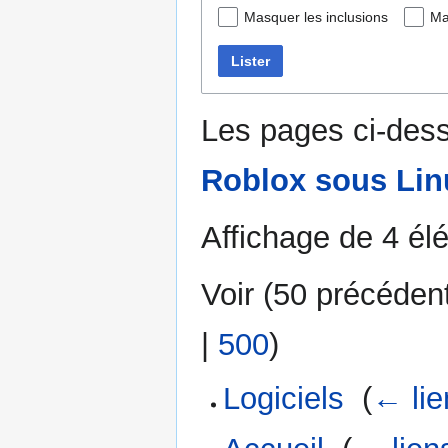
Masquer les inclusions
Ma
Lister
Les pages ci-dess
Roblox sous Lin
Affichage de 4 él
Voir (
50 précéden
|
500
)
Logiciels
‎
(
← lie