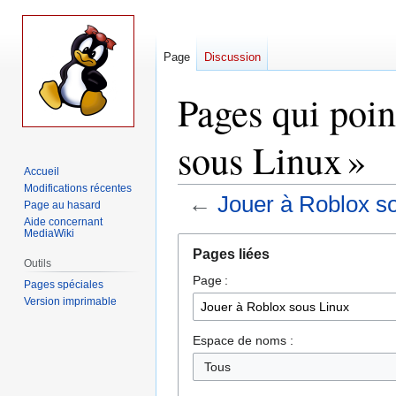
Page
Discussion
Pages qui poin
sous Linux »
Accueil
Modifications récentes
←
Jouer à Roblox s
Page au hasard
Aide concernant
MediaWiki
Aller
Aller
Pages liées
à
à
Outils
Page :
la
la
Pages spéciales
navigation
recherche
Version imprimable
Espace de noms :
Tous