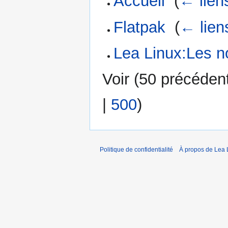
Accueil
‎
(
← lien
Flatpak
‎
(
← lien
Lea Linux:Les n
Voir (
50 précéden
|
500
)
Politique de confidentialité
À propos de Lea 