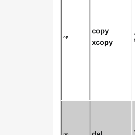
copy
cp
xcopy
del
rm