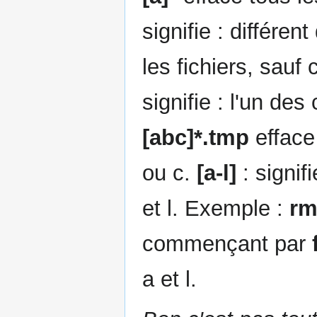
signifie : différen
les fichiers, sauf 
signifie : l'un de
[abc]*.tmp
efface
ou c.
[a-l]
: signif
et l. Exemple :
rm
commençant par
a et l.