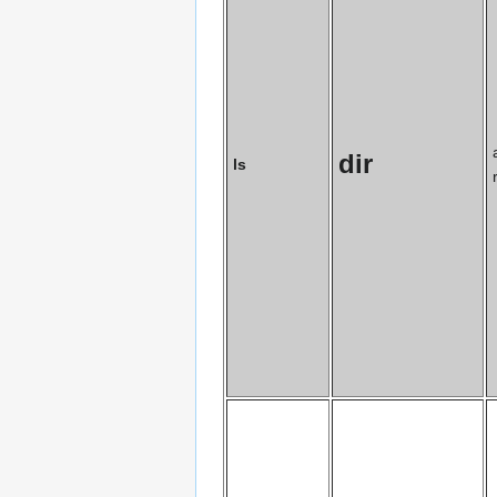
dir
ls