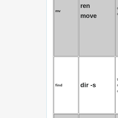
ren
mv
move
dir -s
find