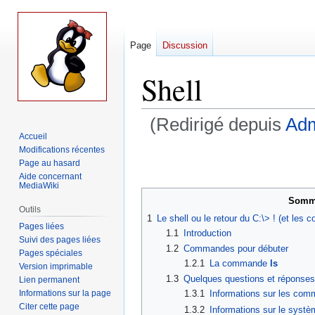
Page
Discussion
Shell
(Redirigé depuis
Adm
Accueil
Modifications récentes
Aller
Aller
Page au hasard
à
à
Aide concernant
la
la
MediaWiki
navigation
recherche
Somm
Outils
1
Le shell ou le retour du C:\> ! (et les
Pages liées
1.1
Introduction
Suivi des pages liées
1.2
Commandes pour débuter
Pages spéciales
1.2.1
La commande
ls
Version imprimable
1.3
Quelques questions et réponses
Lien permanent
Informations sur la page
1.3.1
Informations sur les co
Citer cette page
1.3.2
Informations sur le syst