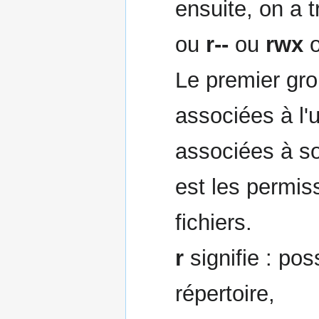
ensuite, on a t
ou
r--
ou
rwx
o
Le premier gro
associées à l'ut
associées à son
est les permis
fichiers.
r
signifie : poss
répertoire,