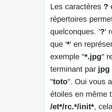
Les caractères
?
répertoires perme
quelconques. '
?
' 
que '
*
' en représ
exemple "
*.jpg
" r
terminant par
jpg
"
toto
". Oui vous a
étoiles en même 
/et*/rc.*/init*
, cel