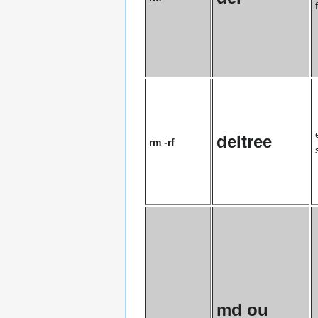
deltree
rm -rf
md
ou