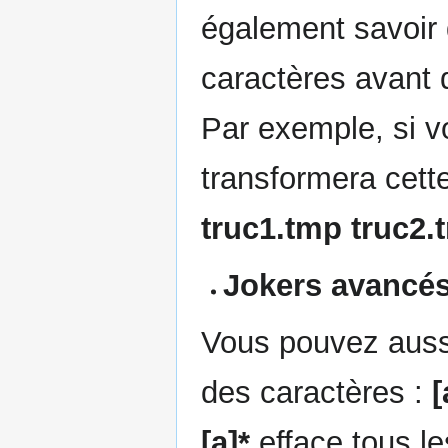
également savoir q
caractères avant 
Par exemple, si v
transformera cet
truc1.tmp truc2.
Jokers avancé
Vous pouvez aussi 
des caractères :
[
[a]*
efface tous les