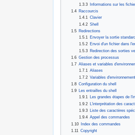
1.3.3
Informations sur les fichi
1.4
Raccourcis
1.4.1
Clavier
1.4.2
Shell
1.5
Redirections
1.5.1
Envoyer la sortie standar
1.5.2
Envoi d'un fichier dans l'
1.5.3
Redirection des sorties ve
1.6
Gestion des processus
1.7
Aliases et variables d'environn
1.7.1
Aliases
1.7.2
Variables d'environnemen
1.8
Configuration du shell
1.9
Les entrailles du shell
1.9.1
Les grandes étapes de l'i
1.9.2
L'interprétation des carac
1.9.3
Liste des caractères spé
1.9.4
Appel des commandes
1.10
Index des commandes
1.11
Copyright