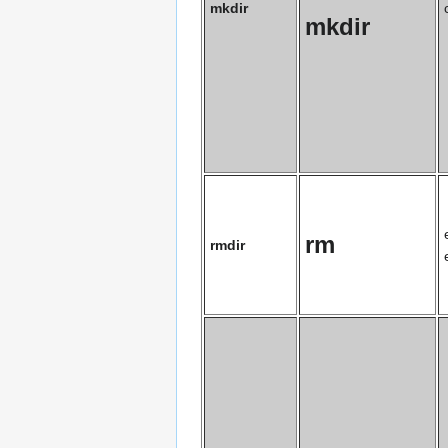
mkdir
mkdir
rm
rmdir