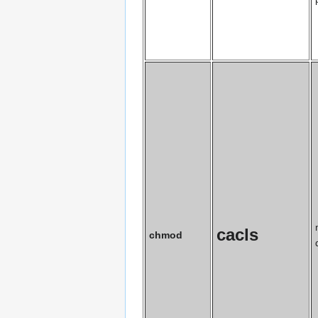
cacls
chmod