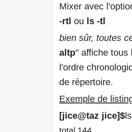
Mixer avec l'option 
-rtl
ou
ls -tl
bien sûr, toutes c
altp
" affiche tous
l'ordre chronologi
de répertoire.
Exemple de listin
[jice@taz jice]$
ls
total 144